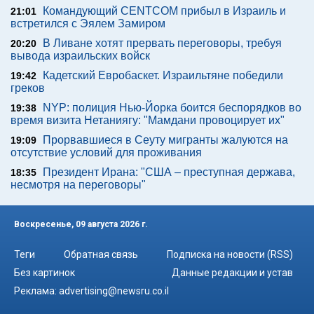
Командующий CENTCOM прибыл в Израиль и
21:01
встретился с Эялем Замиром
В Ливане хотят прервать переговоры, требуя
20:20
вывода израильских войск
Кадетский Евробаскет. Израильтяне победили
19:42
греков
NYP: полиция Нью-Йорка боится беспорядков во
19:38
время визита Нетаниягу: "Мамдани провоцирует их"
Прорвавшиеся в Сеуту мигранты жалуются на
19:09
отсутствие условий для проживания
Президент Ирана: "США – преступная держава,
18:35
несмотря на переговоры"
Воскресенье, 09 августа 2026 г.
Теги
Обратная связь
Подписка на новости (RSS)
Без картинок
Данные редакции и устав
Реклама:
advertising@newsru.co.il