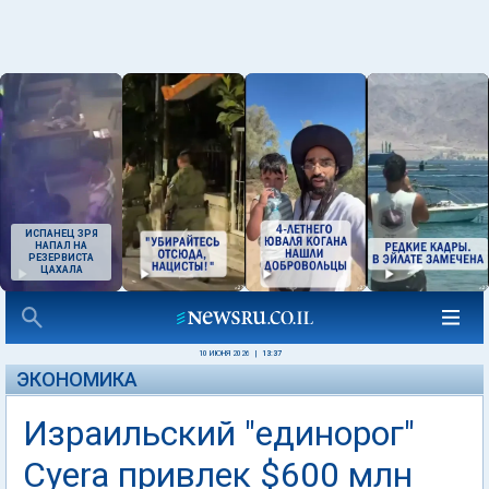
ИСПАНЕЦ ЗРЯ
НАПАЛ НА
РЕЗЕРВИСТА
ЦАХАЛА
10 ИЮНЯ 2026
|
13:37
ЭКОНОМИКА
Израильский "единорог"
Cyera привлек $600 млн