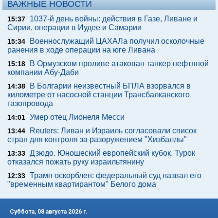
ВАЖНЫЕ НОВОСТИ
1037-й день войны: действия в Газе, Ливане и
15:37
Сирии, операции в Иудее и Самарии
Военнослужащий ЦАХАЛа получил осколочные
15:34
ранения в ходе операции на юге Ливана
В Ормузском проливе атакован танкер нефтяной
15:18
компании Абу-Даби
В Болгарии неизвестный БПЛА взорвался в
14:38
километре от насосной станции Трансбалканского
газопровода
Умер отец Лионеля Месси
14:01
Reuters: Ливан и Израиль согласовали список
13:44
стран для контроля за разоружением "Хизбаллы"
Дзюдо. Юношеский европейский кубок. Турок
13:33
отказался пожать руку израильтянину
Трамп оскорблен: федеральный суд назвал его
12:33
"временным квартирантом" Белого дома
Суббота, 08 августа 2026 г.