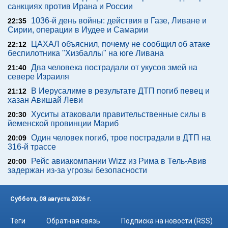
санкциях против Ирана и России
1036-й день войны: действия в Газе, Ливане и
22:35
Сирии, операции в Иудее и Самарии
ЦАХАЛ объяснил, почему не сообщил об атаке
22:12
беспилотника "Хизбаллы" на юге Ливана
Два человека пострадали от укусов змей на
21:40
севере Израиля
В Иерусалиме в результате ДТП погиб певец и
21:12
хазан Авишай Леви
Хуситы атаковали правительственные силы в
20:30
йеменской провинции Мариб
Один человек погиб, трое пострадали в ДТП на
20:09
316-й трассе
Рейс авиакомпании Wizz из Рима в Тель-Авив
20:00
задержан из-за угрозы безопасности
Суббота, 08 августа 2026 г.
Теги
Обратная связь
Подписка на новости (RSS)