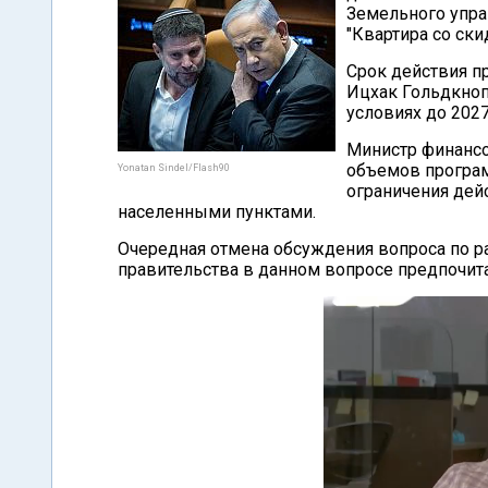
Земельного упра
"Квартира со ски
Срок действия п
Ицхак Гольдкноп
условиях до 2027
Министр финансо
объемов програм
Yonatan Sindel/Flash90
ограничения де
населенными пунктами.
Очередная отмена обсуждения вопроса по р
правительства в данном вопросе предпочит