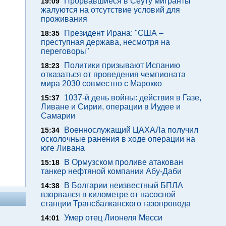
Прорвавшиеся в Сеуту мигранты
19:09
жалуются на отсутствие условий для
проживания
Президент Ирана: "США –
18:35
преступная держава, несмотря на
переговоры"
Политики призывают Испанию
18:23
отказаться от проведения чемпионата
мира 2030 совместно с Марокко
1037-й день войны: действия в Газе,
15:37
Ливане и Сирии, операции в Иудее и
Самарии
Военнослужащий ЦАХАЛа получил
15:34
осколочные ранения в ходе операции на
юге Ливана
В Ормузском проливе атакован
15:18
танкер нефтяной компании Абу-Даби
В Болгарии неизвестный БПЛА
14:38
взорвался в километре от насосной
станции Трансбалканского газопровода
Умер отец Лионеля Месси
14:01