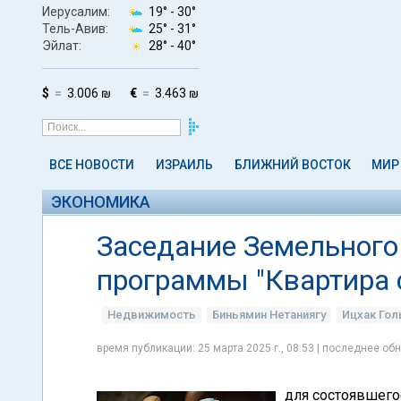
Иерусалим:
19° -
30°
Тель-Авив:
25° -
31°
Эйлат:
28° -
40°
$
3.006 ₪
€
3.463 ₪
ВСЕ НОВОСТИ
ИЗРАИЛЬ
БЛИЖНИЙ ВОСТОК
МИР
ЭКОНОМИКА
Заседание Земельного
программы "Квартира 
Недвижимость
Биньямин Нетаниягу
Ицхак Го
время публикации: 25 марта 2025 г., 08:53 | последнее обн
для состоявшегос