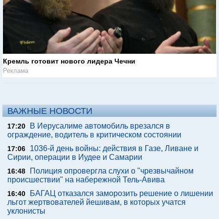
Кремль готовит нового лидера Чечни
Реклама
ВАЖНЫЕ НОВОСТИ
В Иерусалиме автомобиль врезался в
17:20
ограждение, водитель в критическом состоянии
1036-й день войны: действия в Газе, Ливане и
17:06
Сирии, операции в Иудее и Самарии
Полиция опровергла слухи о "чрезвычайном
16:48
происшествии" на набережной Тель-Авива
БАГАЦ отказался заморозить решение о лишении
16:40
льгот жертвователей йешивам, в которых учатся
уклонисты