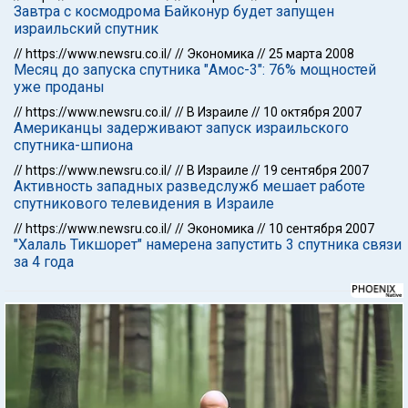
Завтра с космодрома Байконур будет запущен
израильский спутник
//
https://www.newsru.co.il/
//
Экономика
//
25 марта 2008
Месяц до запуска спутника "Амос-3": 76% мощностей
уже проданы
//
https://www.newsru.co.il/
//
В Израиле
//
10 октября 2007
Американцы задерживают запуск израильского
спутника-шпиона
//
https://www.newsru.co.il/
//
В Израиле
//
19 сентября 2007
Активность западных разведслужб мешает работе
спутникового телевидения в Израиле
//
https://www.newsru.co.il/
//
Экономика
//
10 сентября 2007
"Халаль Тикшорет" намерена запустить 3 спутника связи
за 4 года