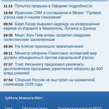
Попытка прорыва в Офарим: подробности
11:13
Иранские СМИ о соглашении в Мекке: "Прямая
10:50
угроза нам и нашим союзникам"
Берл Лазар выразил надежду на возвращение
09:53
евреев из Израиля в Мариуполь, Луганск и Донецк
Maan: Бен-Гвир вновь запретил свидания
09:30
палестинским заключенным
На Аляске произошло землетрясение
09:04
Министр обороны Пакистана: исламский мир
08:21
должен объединиться против израильской угрозы
Ynet: Нетаниягу предложил увеличить
07:57
десятилетнюю программу укрепления обороны до 400
млрд шекелей
Сборная России не выступит на шахматной
07:54
олимпиаде 2026 года
Суббота, 08 августа 2026 г.
Теги
Обратная связь
Подписка на новости (RSS)