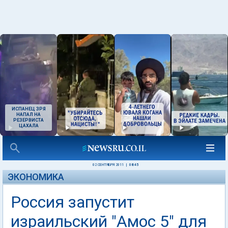
ИСПАНЕЦ ЗРЯ
НАПАЛ НА
РЕЗЕРВИСТА
ЦАХАЛА
02 СЕНТЯБРЯ 2011
|
08:45
ЭКОНОМИКА
Россия запустит
израильский "Амос 5" для