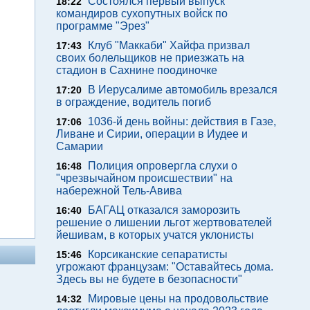
Состоялся первый выпуск
18:22
командиров сухопутных войск по
программе "Эрез"
Клуб "Маккаби" Хайфа призвал
17:43
своих болельщиков не приезжать на
стадион в Сахнине поодиночке
В Иерусалиме автомобиль врезался
17:20
в ограждение, водитель погиб
1036-й день войны: действия в Газе,
17:06
Ливане и Сирии, операции в Иудее и
Самарии
Полиция опровергла слухи о
16:48
"чрезвычайном происшествии" на
набережной Тель-Авива
БАГАЦ отказался заморозить
16:40
решение о лишении льгот жертвователей
йешивам, в которых учатся уклонисты
Корсиканские сепаратисты
15:46
угрожают французам: "Оставайтесь дома.
Здесь вы не будете в безопасности"
Мировые цены на продовольствие
14:32