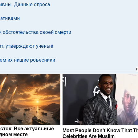
ивны. Данные опроса
вативами
 обстоятельства своей смерти
ет, утверждают ученые
чем их нищие ровесники
сток: Все актуальные
Most People Don't Know That T
одном месте
Celebrities Are Muslim