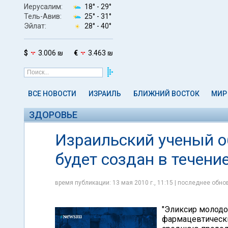
Иерусалим:
18° -
29°
Тель-Авив:
25° -
31°
Эйлат:
28° -
40°
$
3.006 ₪
€
3.463 ₪
ВСЕ НОВОСТИ
ИЗРАИЛЬ
БЛИЖНИЙ ВОСТОК
МИР
ЗДОРОВЬЕ
Израильский ученый о
будет создан в течение
время публикации: 13 мая 2010 г., 11:15 | последнее обнов
"Эликсир молодос
фармацевтически