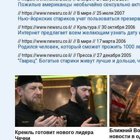
Пожилые американцы необычайно сексуально акт
//
https://www.newsru.co.il/
//
В мире
//
25 июля 2007
Нью-йоркских стариков учат пользоваться презер
//
https://www.newsru.co.il/
//
Культура
//
30 октября 2006
Интернет предлагает всем желающим узнать дату и
//
https://www.newsru.co.il/
//
В мире
//
17 марта 2006
Родился человек, который сможет прожить 1000 л
//
https://www.newsru.co.il/
//
Пресса
//
27 декабря 2005
"Гаарец": Богатые старики живут лучше и дольше, 
Ближний Во
Кремль готовит нового лидера
новости в 
Чечни