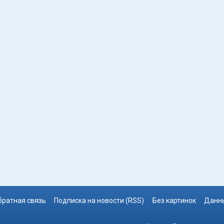
братная связь
Подписка на новости (RSS)
Без картинок
Данны