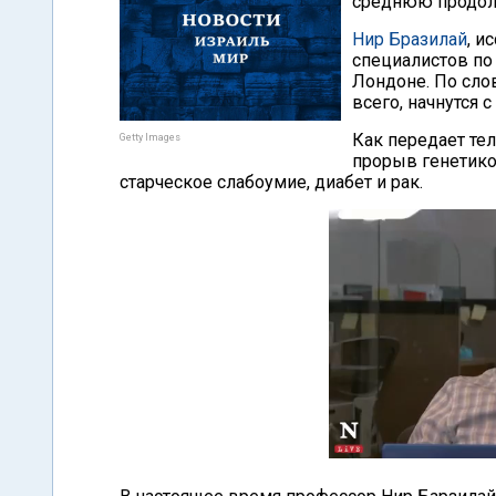
среднюю продолж
Нир Бразилай
, и
специалистов по
Лондоне. По сло
всего, начнутся с
Как передает те
Getty Images
прорыв генетиков
старческое слабоумие, диабет и рак.