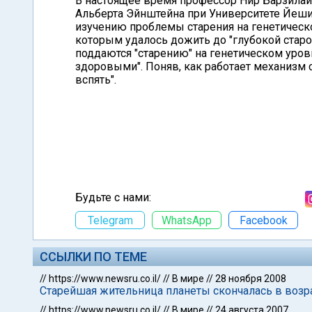
В настоящее время профессор Нир Барзила
Альберта Эйнштейна при Университете Йеш
изучению проблемы старения на генетическ
которым удалось дожить до "глубокой старос
поддаются "старению" на генетическом уровне
здоровыми". Поняв, как работает механизм 
вспять".
Будьте с нами:
Telegram
WhatsApp
Facebook
ССЫЛКИ ПО ТЕМЕ
//
https://www.newsru.co.il/
//
В мире
//
28 ноября 2008
Старейшая жительница планеты скончалась в возра
//
https://www.newsru.co.il/
//
В мире
//
24 августа 2007