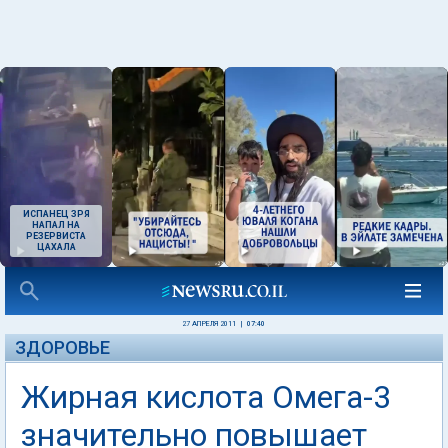
ИСПАНЕЦ ЗРЯ
НАПАЛ НА
РЕЗЕРВИСТА
ЦАХАЛА
27 АПРЕЛЯ 2011
|
07:40
ЗДОРОВЬЕ
Жирная кислота Омега-3
значительно повышает