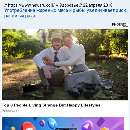
//
https://www.newsru.co.il/
//
Здоровье
//
22 апреля 2010
Употребление жареных мяса и рыбы увеличивает риск
развития рака
Top 8 People Living Strange But Happy Lifestyles
Реклама