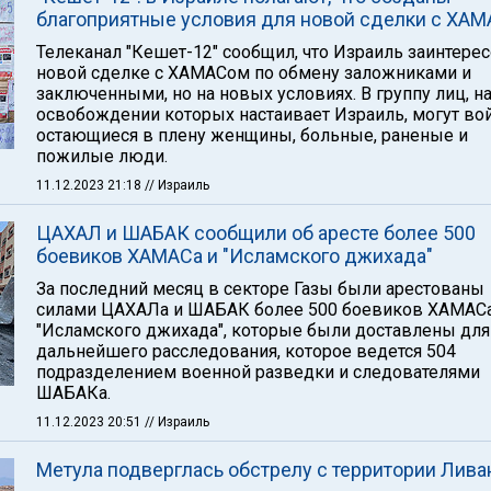
благоприятные условия для новой сделки с ХА
Телеканал "Кешет-12" сообщил, что Израиль заинтере
новой сделке с ХАМАСом по обмену заложниками и
заключенными, но на новых условиях. В группу лиц, н
освобождении которых настаивает Израиль, могут во
остающиеся в плену женщины, больные, раненые и
пожилые люди.
11.12.2023 21:18
// Израиль
ЦАХАЛ и ШАБАК сообщили об аресте более 500
боевиков ХАМАСа и "Исламского джихада"
За последний месяц в секторе Газы были арестованы
силами ЦАХАЛа и ШАБАК более 500 боевиков ХАМАСа
"Исламского джихада", которые были доставлены для
дальнейшего расследования, которое ведется 504
подразделением военной разведки и следователями
ШАБАКа.
11.12.2023 20:51
// Израиль
Метула подверглась обстрелу с территории Лива