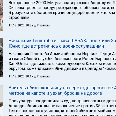
Вскоре после 20:00 Метула подверглась обстрелу из Л
Сигнала тревоги, предупреждающего об опасности, не
В результате обстрела причинен ущерб девяти жилым
строениям.
11.12.2023 20:29
// Израиль
Начальник Генштаба и глава ШАБАКа посетили Ха
Юнис, где встретились с военнослужащими
Начальник Генштаба Армии обороны Израиля Герци А
и глава Общей службы безопасности Ронен Бар посет
Хан-Юнис, где вместе с командующим Южным воен
округом, командирами 98-й дивизии и бригады "комма
11.12.2023 20:17
// Израиль
Учитель сбил школьницу на переходе, провез ее 
метров на капоте и уехал, бросив на дороге
Прокуратура представила в суд по транспортным дел
Ашдоде обвинительное заключение против 35-летнег
Твито, школьного учителя, который сбил автомобилем
летнюю девочку, не остановился и не попытался оказ