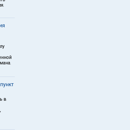
я.
ия
лу
енной
мана.
пункт
ь в
,