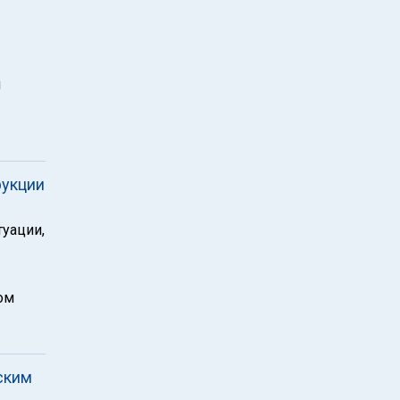
м
рукции
уации,
ом
ским