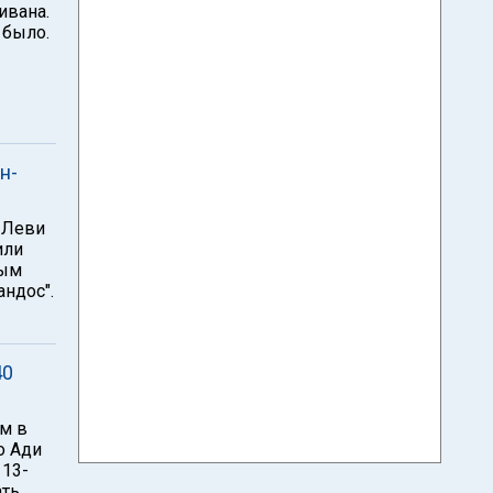
ивана.
 было.
н-
-Леви
или
ным
ндос".
40
ам в
о Ади
 13-
ать