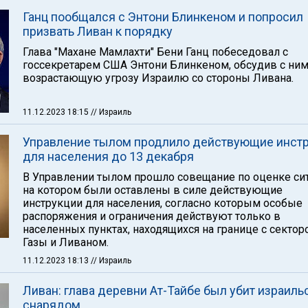
Ганц пообщался с Энтони Блинкеном и попросил
призвать Ливан к порядку
Глава "Махане Мамлахти" Бени Ганц побеседовал с
госсекретарем США Энтони Блинкеном, обсудив с ни
возрастающую угрозу Израилю со стороны Ливана.
11.12.2023 18:15
// Израиль
Управление тылом продлило действующие инст
для населения до 13 декабря
В Управлении тылом прошло совещание по оценке сит
на котором были оставлены в силе действующие
инструкции для населения, согласно которым особые
распоряжения и ограничения действуют только в
населенных пунктах, находящихся на границе с сектор
Газы и Ливаном.
11.12.2023 18:13
// Израиль
Ливан: глава деревни Ат-Тайбе был убит израиль
снарядом