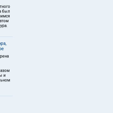
тного
а был
шимся
ратом
ура.
ра,
ое
ерена
разом
ы и
льном