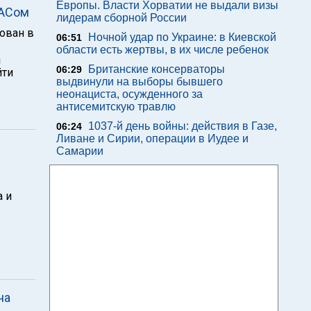
Европы. Власти Хорватии не выдали визы
МАСом
лидерам сборной России
сован в
Ночной удар по Украине: в Киевской
06:51
области есть жертвы, в их числе ребенок
а
Британские консерваторы
06:29
йти
выдвинули на выборы бывшего
неонациста, осужденного за
антисемитскую травлю
1037-й день войны: действия в Газе,
06:24
Ливане и Сирии, операции в Иудее и
Самарии
 и
на