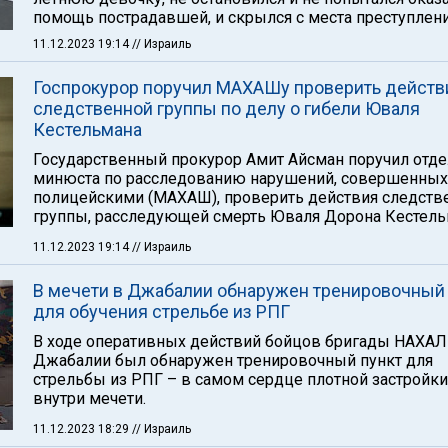
помощь пострадавшей, и скрылся с места преступлени
11.12.2023 19:14
// Израиль
Госпрокурор поручил МАХАШу проверить действ
следственной группы по делу о гибели Юваля
Кестельмана
Государственный прокурор Амит Айсман поручил отде
минюста по расследованию нарушений, совершенных
полицейскими (МАХАШ), проверить действия следств
группы, расследующей смерть Юваля Дорона Кестель
11.12.2023 19:14
// Израиль
В мечети в Джабалии обнаружен тренировочный 
для обучения стрельбе из РПГ
В ходе оперативных действий бойцов бригады НАХАЛ
Джабалии был обнаружен тренировочный пункт для
стрельбы из РПГ – в самом сердце плотной застройки
внутри мечети.
11.12.2023 18:29
// Израиль