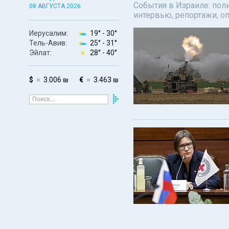
События в Израиле: поли
08 АВГУСТА 2026
интервью, репортажи, о
Иерусалим:
19° -
30°
Тель-Авив:
25° -
31°
Эйлат:
28° -
40°
$
3.006 ₪
€
3.463 ₪