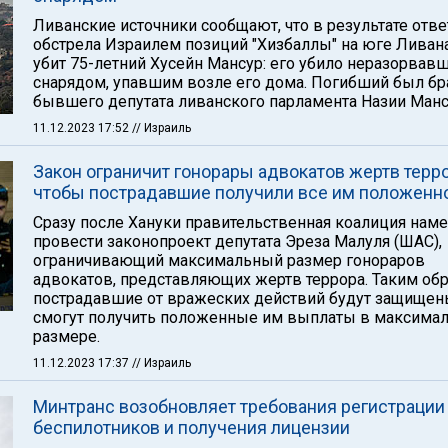
Ливанские источники сообщают, что в результате отве
обстрела Израилем позиций "Хизбаллы" на юге Ливан
убит 75-летний Хусейн Мансур: его убило неразорвав
снарядом, упавшим возле его дома. Погибший был б
бывшего депутата ливанского парламента Назии Манс
11.12.2023 17:52
// Израиль
Закон ограничит гонорары адвокатов жертв терро
чтобы пострадавшие получили все им положенн
Сразу после Хануки правительственная коалиция нам
провести законопроект депутата Эреза Малуля (ШАС),
ограничивающий максимальный размер гонораров
адвокатов, представляющих жертв террора. Таким об
пострадавшие от вражеских действий будут защищен
смогут получить положенные им выплаты в максима
размере.
11.12.2023 17:37
// Израиль
Минтранс возобновляет требования регистрации
беспилотников и получения лицензии