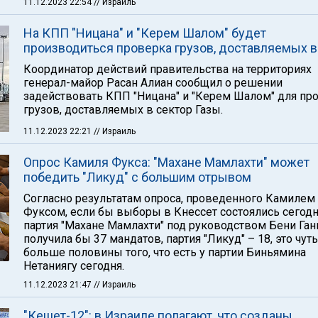
11.12.2023 22:54
// Израиль
На КПП "Ницана" и "Керем Шалом" будет
производиться проверка грузов, доставляемых в
Координатор действий правительства на территориях
генерал-майор Расан Алиан сообщил о решении
задействовать КПП "Ницана" и "Керем Шалом" для пр
грузов, доставляемых в сектор Газы.
11.12.2023 22:21
// Израиль
Опрос Камиля Фукса: "Махане Мамлахти" может
победить "Ликуд" с большим отрывом
Согласно результатам опроса, проведенного Камилем
Фуксом, если бы выборы в Кнессет состоялись сегодня
партия "Махане Мамлахти" под руководством Бени Ган
получила бы 37 мандатов, партия "Ликуд" – 18, это чуть
больше половины того, что есть у партии Биньямина
Нетаниягу сегодня.
11.12.2023 21:47
// Израиль
"Кешет-12": в Израиле полагают, что созданы