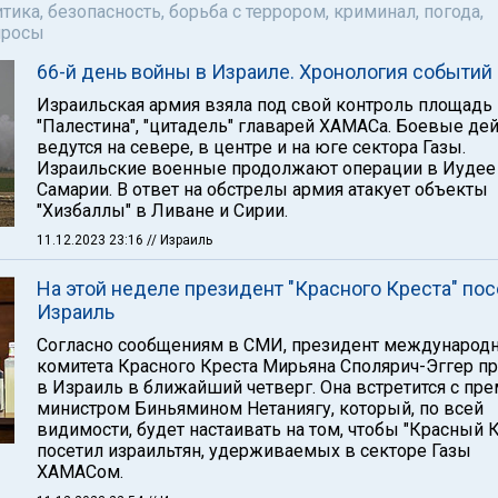
тика, безопасность, борьба с террором, криминал, погода,
просы
66-й день войны в Израиле. Хронология событий
Израильская армия взяла под свой контроль площадь
"Палестина", "цитадель" главарей ХАМАСа. Боевые де
ведутся на севере, в центре и на юге сектора Газы.
Израильские военные продолжают операции в Иудее
Самарии. В ответ на обстрелы армия атакует объекты
"Хизбаллы" в Ливане и Сирии.
11.12.2023 23:16
// Израиль
На этой неделе президент "Красного Креста" пос
Израиль
Согласно сообщениям в СМИ, президент международ
комитета Красного Креста Мирьяна Сполярич-Эггер п
в Израиль в ближайший четверг. Она встретится с пр
министром Биньямином Нетаниягу, который, по всей
видимости, будет настаивать на том, чтобы "Красный 
посетил израильтян, удерживаемых в секторе Газы
ХАМАСом.