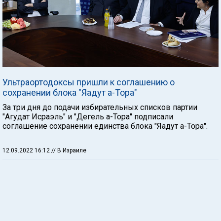
Ультраортодоксы пришли к соглашению о
сохранении блока "Яадут а-Тора"
За три дня до подачи избирательных списков партии
"Агудат Исраэль" и "Дегель а-Тора" подписали
соглашение сохранении единства блока "Яадут а-Тора".
12.09.2022 16:12
// В Израиле