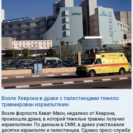
Возле Хеврона в драке с палестинцами тяжело
травмирован израильтянин
Возле форпоста Хават-Маон, недалеко от Хеврона,
произошла драка, в которой тяжелые травмы получил
израильтянин. По данным в СМИ, в драке участвовали
десятки израильтян и палестинцев. Однако пресс-служба