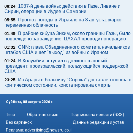
1037-й день войны: действия в Газе, Ливане и
06:24
Сирии, операции в Иудее и Самарии
Прогноз погоды в Израиле на 8 августа: жарко,
05:55
переменная облачность
В районе кибуца Зиким, около границы Газы, было
01:49
повреждено заграждение. ЦАХАЛ проводит операцию
CNN: глава Объединенного комитета начальников
01:32
штабов США ищет "выход" из войны с Ираном
В Колумбии вступил в должность новый
01:24
президент: произраильский, пользующийся поддержкой
США
Из Арары в больницу "Сорока" доставлен юноша в
23:25
критическом состоянии, констатирована смерть
Суббота, 08 августа 2026 г.
Теги
Обратная связь
Подписка на новости (RSS)
Без картинок
Данные редакции и устав
Реклама:
advertising@newsru.co.il