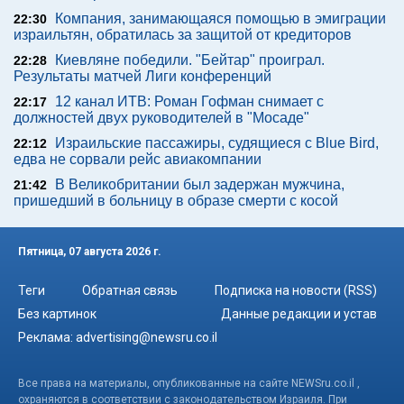
Компания, занимающаяся помощью в эмиграции
22:30
израильтян, обратилась за защитой от кредиторов
Киевляне победили. "Бейтар" проиграл.
22:28
Результаты матчей Лиги конференций
12 канал ИТВ: Роман Гофман снимает с
22:17
должностей двух руководителей в "Мосаде"
Израильские пассажиры, судящиеся с Blue Bird,
22:12
едва не сорвали рейс авиакомпании
В Великобритании был задержан мужчина,
21:42
пришедший в больницу в образе смерти с косой
Пятница, 07 августа 2026 г.
Теги
Обратная связь
Подписка на новости (RSS)
Без картинок
Данные редакции и устав
Реклама:
advertising@newsru.co.il
Все права на материалы, опубликованные на сайте NEWSru.co.il ,
охраняются в соответствии с законодательством Израиля. При