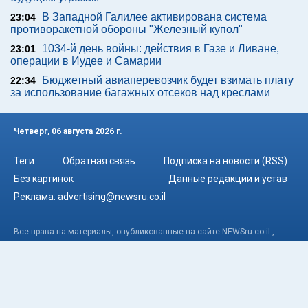
В Западной Галилее активирована система
23:04
противоракетной обороны "Железный купол"
1034-й день войны: действия в Газе и Ливане,
23:01
операции в Иудее и Самарии
Бюджетный авиаперевозчик будет взимать плату
22:34
за использование багажных отсеков над креслами
Четверг, 06 августа 2026 г.
Теги
Обратная связь
Подписка на новости (RSS)
Без картинок
Данные редакции и устав
Реклама:
advertising@newsru.co.il
Все права на материалы, опубликованные на сайте NEWSru.co.il ,
охраняются в соответствии с законодательством Израиля. При
использовании материалов сайта гиперссылка на NEWSru.co.il
обязательна. Перепечатка интервью, репортажей, эксклюзивных
статей без согласования с редакцией запрещена – в том числе в
соцсетях. Использование фотоматериалов агентств не разрешается.