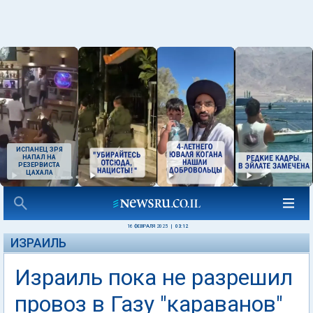
ИСПАНЕЦ ЗРЯ
НАПАЛ НА
РЕЗЕРВИСТА
ЦАХАЛА
16 ФЕВРАЛЯ 2025
|
03:12
ИЗРАИЛЬ
Израиль пока не разрешил
провоз в Газу "караванов"