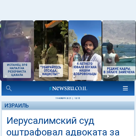
ИСПАНЕЦ ЗРЯ
НАПАЛ НА
РЕЗЕРВИСТА
ЦАХАЛА
19 НОЯБРЯ 2025
|
13:15
ИЗРАИЛЬ
Иерусалимский суд
оштрафовал адвоката за