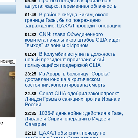
Прогноз погоды в Израиле на 8
05:55
августа: жарко, переменная облачность
В районе кибуца Зиким, около
01:49
границы Газы, было повреждено
заграждение. ЦАХАЛ проводит операцию
CNN: глава Объединенного
01:32
комитета начальников штабов США ищет
"выход" из войны с Ираном
В Колумбии вступил в должность
01:24
новый президент: произраильский,
пользующийся поддержкой США
Из Арары в больницу "Сорока"
23:25
доставлен юноша в критическом
состоянии, констатирована смерть
Сенат США одобрил законопроект
22:38
Линдси Грэма о санкциях против Ирана и
России
1036-й день войны: действия в Газе,
22:35
Ливане и Сирии, операции в Иудее и
Be
Самарии
ЦАХАЛ объяснил, почему не
22:12