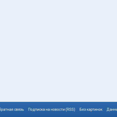
братная связь
Подписка на новости (RSS)
Без картинок
Данны