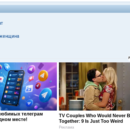
ат
 женщина
любимых телеграм
TV Couples Who Would Never 
дном месте!
Together: 9 Is Just Too Weird
Реклама