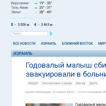
Иерусалим:
19° -
30°
Тель-Авив:
25° -
31°
Эйлат:
28° -
40°
$
3.006 ₪
€
3.463 ₪
ВСЕ НОВОСТИ
ИЗРАИЛЬ
БЛИЖНИЙ ВОСТОК
МИР
ИЗРАИЛЬ
Годовалый малыш сбит
эвакуировали в больн
МАДА
Несчастные случаи
Негев
Дети
время публикации: 22 апреля 2026 г., 13:04 | последнее об
Годовалый малыш