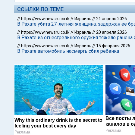
ССЫЛКИ ПО ТЕМЕ
//
https://www.newsru.co.il/
//
Израиль
//
21 апреля 2026
В Рахате убита 27-летняя женщина, задержан ее бр
//
https://www.newsru.co.il/
//
Израиль
//
20 апреля 2026
В Рахате из огнестрельного оружия тяжело ранена
//
https://www.newsru.co.il/
//
Израиль
//
15 февраля 2026
В Рахате автомобиль насмерть сбил ребенка
Все посты 
Why this ordinary drink is the secret to
каналов в о
feeling your best every day
Реклама
Реклама