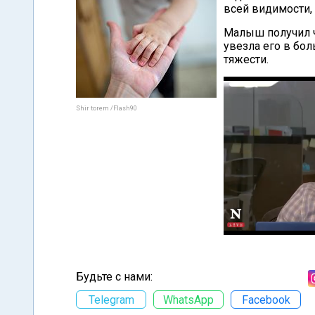
всей видимости, 
Малыш получил ч
увезла его в бол
тяжести.
Shir torem /Flash90
Будьте с нами:
Telegram
WhatsApp
Facebook