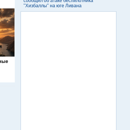
сообщил об атаке беспилотника
"Хизбаллы" на юге Ливана
ьные