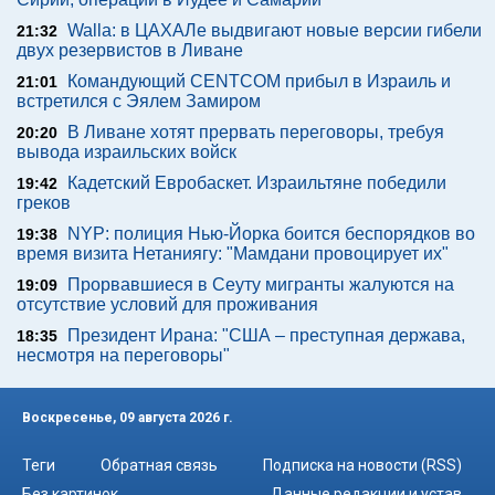
Walla: в ЦАХАЛе выдвигают новые версии гибели
21:32
двух резервистов в Ливане
Командующий CENTCOM прибыл в Израиль и
21:01
встретился с Эялем Замиром
В Ливане хотят прервать переговоры, требуя
20:20
вывода израильских войск
Кадетский Евробаскет. Израильтяне победили
19:42
греков
NYP: полиция Нью-Йорка боится беспорядков во
19:38
время визита Нетаниягу: "Мамдани провоцирует их"
Прорвавшиеся в Сеуту мигранты жалуются на
19:09
отсутствие условий для проживания
Президент Ирана: "США – преступная держава,
18:35
несмотря на переговоры"
Воскресенье, 09 августа 2026 г.
Теги
Обратная связь
Подписка на новости (RSS)
Без картинок
Данные редакции и устав