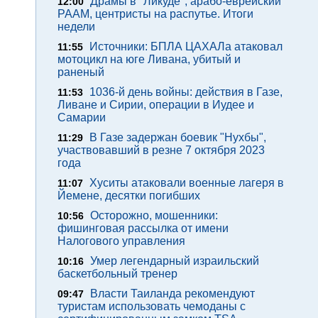
Драмы в "Ликуде", арабо-еврейский
12:00
РААМ, центристы на распутье. Итоги
недели
Источники: БПЛА ЦАХАЛа атаковал
11:55
мотоцикл на юге Ливана, убитый и
раненый
1036-й день войны: действия в Газе,
11:53
Ливане и Сирии, операции в Иудее и
Самарии
В Газе задержан боевик "Нухбы",
11:29
участвовавший в резне 7 октября 2023
года
Хуситы атаковали военные лагеря в
11:07
Йемене, десятки погибших
Осторожно, мошенники:
10:56
фишинговая рассылка от имени
Налогового управления
Умер легендарный израильский
10:16
баскетбольный тренер
Власти Таиланда рекомендуют
09:47
туристам использовать чемоданы с