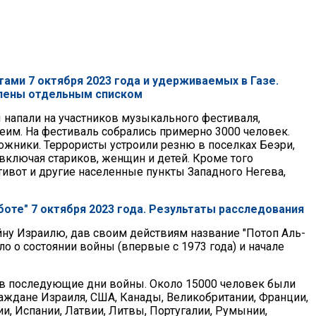
ами 7 октября 2023 года и удерживаемых в Газе.
лены отдельным списком
ы напали на участников музыкального фестиваля,
еим. На фестиваль собрались примерно 3000 человек.
ожники. Террористы устроили резню в поселках Беэри,
включая стариков, женщин и детей. Кроме того
тивот и другие населенные пункты Западного Негева,
оте" 7 октября 2023 года. Результаты расследования
ну Израилю, дав своим действиям название "Потоп Аль-
ло о состоянии войны (впервые с 1973 года) и начале
и в последующие дни войны. Около 15000 человек были
аждане Израиля, США, Канады, Великобритании, Франции,
ии, Испании, Латвии, Литвы, Португалии, Румынии,