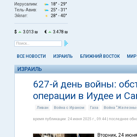
Иерусалим:
18° -
29°
Тель-Авив:
25° -
31°
Эйлат:
28° -
40°
$
3.013 ₪
€
3.478 ₪
ВСЕ НОВОСТИ
ИЗРАИЛЬ
БЛИЖНИЙ ВОСТОК
МИР
ИЗРАИЛЬ
627-й день войны: обс
операции в Иудее и С
Ливан
Война с Ираном
Газа
Война "Железны
время публикации: 24 июня 2025 г., 09:44 | последнее обно
Вторник, 24 июн