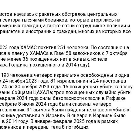
ристов началась с ракетных обстрелов центральных
 сектора тысячами боевиков, которые вторглись на
 мирных граждан, а также сотни сотрудников полиции и
зраильтян и иностранных граждан, многих из которых все
023 года ХАМАС похитил 251 человека. По состоянию на
ся в плену у ХАМАСа в Газе: 58 заложников с 7 октября
– не менее 36 похищенных нет в живых, их тела
а Голдина, похищенного в 2014 году).
3 человека: четверо израильтян освобождены и одна
4 ноября 2023 года; 81 израильтянин и 24 иностранца
4 по 30 ноября 2023 года; 16 похищенных убиты в плену
ованы бойцами ЦАХАЛа; трое похищенных случайно убиты
враля 2024 года силы безопасности спасли в Рафиахе
сейрате 8 июня 2024 года были спасены четверо
н заложник. 31 августа были найдены тела шести убитых
ожника доставили в Израиль. В январе в Израиль было
е в 2014 году. В январе-феврале 2025 года в рамках
ожников и переданы тела 8 погибших.