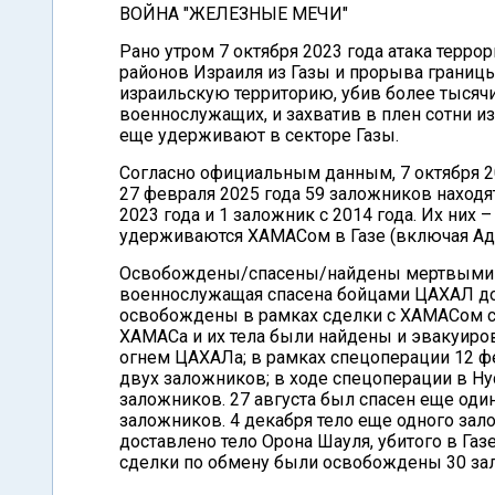
ВОЙНА "ЖЕЛЕЗНЫЕ МЕЧИ"
Рано утром 7 октября 2023 года атака терро
районов Израиля из Газы и прорыва границы
израильскую территорию, убив более тысячи
военнослужащих, и захватив в плен сотни и
еще удерживают в секторе Газы.
Согласно официальным данным, 7 октября 2
27 февраля 2025 года 59 заложников находят
2023 года и 1 заложник с 2014 года. Их них 
удерживаются ХАМАСом в Газе (включая Адар
Освобождены/спасены/найдены мертвыми 19
военнослужащая спасена бойцами ЦАХАЛ до 2
освобождены в рамках сделки с ХАМАСом с 2
ХАМАСа и их тела были найдены и эвакуир
огнем ЦАХАЛа; в рамках спецоперации 12 фе
двух заложников; в ходе спецоперации в Ну
заложников. 27 августа был спасен еще оди
заложников. 4 декабря тело еще одного зал
доставлено тело Орона Шауля, убитого в Газ
сделки по обмену были освобождены 30 зал