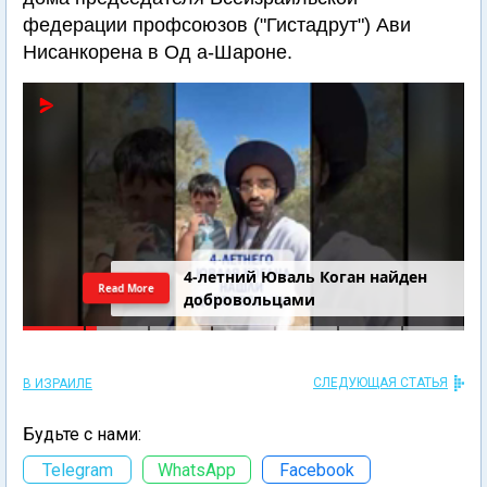
федерации профсоюзов ("Гистадрут") Ави
Нисанкорена в Од а-Шароне.
4-летний Юваль Коган найден
Read More
добровольцами
СЛЕДУЮЩАЯ СТАТЬЯ
В ИЗРАИЛЕ
Будьте с нами:
Telegram
WhatsApp
Facebook