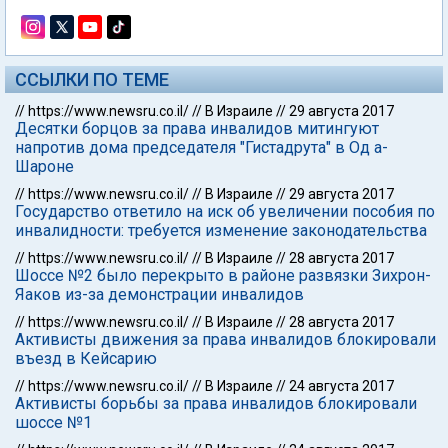
ССЫЛКИ ПО ТЕМЕ
//
https://www.newsru.co.il/
//
В Израиле
//
29 августа 2017
Десятки борцов за права инвалидов митингуют
напротив дома председателя "Гистадрута" в Од а-
Шароне
//
https://www.newsru.co.il/
//
В Израиле
//
29 августа 2017
Государство ответило на иск об увеличении пособия по
инвалидности: требуется изменение законодательства
//
https://www.newsru.co.il/
//
В Израиле
//
28 августа 2017
Шоссе №2 было перекрыто в районе развязки Зихрон-
Яаков из-за демонстрации инвалидов
//
https://www.newsru.co.il/
//
В Израиле
//
28 августа 2017
Активисты движения за права инвалидов блокировали
въезд в Кейсарию
//
https://www.newsru.co.il/
//
В Израиле
//
24 августа 2017
Активисты борьбы за права инвалидов блокировали
шоссе №1