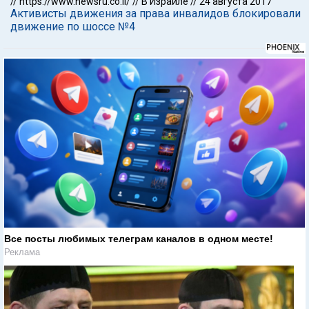
//
https://www.newsru.co.il/
//
В Израиле
//
24 августа 2017
Активисты движения за права инвалидов блокировали
движение по шоссе №4
Все посты любимых телеграм каналов в одном месте!
Реклама