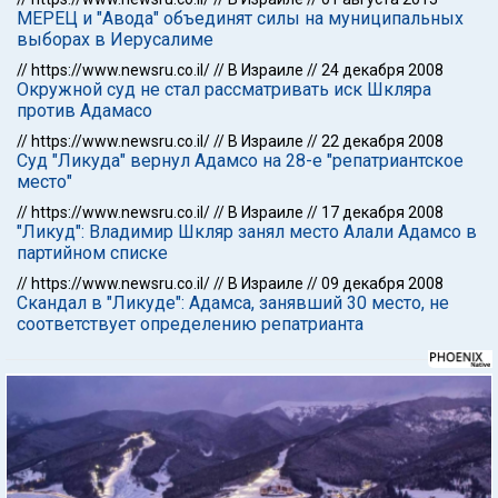
МЕРЕЦ и "Авода" объединят силы на муниципальных
выборах в Иерусалиме
//
https://www.newsru.co.il/
//
В Израиле
//
24 декабря 2008
Окружной суд не стал рассматривать иск Шкляра
против Адамасо
//
https://www.newsru.co.il/
//
В Израиле
//
22 декабря 2008
Суд "Ликуда" вернул Адамсо на 28-е "репатриантское
место"
//
https://www.newsru.co.il/
//
В Израиле
//
17 декабря 2008
"Ликуд": Владимир Шкляр занял место Алали Адамсо в
партийном списке
//
https://www.newsru.co.il/
//
В Израиле
//
09 декабря 2008
Скандал в "Ликуде": Адамса, занявший 30 место, не
соответствует определению репатрианта