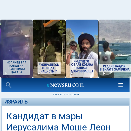
ИСПАНЕЦ ЗРЯ
НАПАЛ НА
РЕЗЕРВИСТА
ЦАХАЛА
04 АВГУСТА 2013
|
06:08
ИЗРАИЛЬ
Кандидат в мэры
Иерусалима Моше Леон