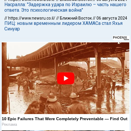
Насралла: "Задержка удара по Израилю – часть нашего
ответа. Это психологическая война"
//
https://www.newsru.co.il/
//
Ближний Восток
//
06 августа 2024
ПИЦ: новым временным лидером ХАМАСа стал Яхья
Синуар
10 Epic Failures That Were Completely Preventable — Find Out
Реклама