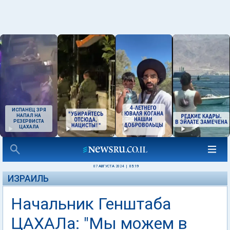
ИСПАНЕЦ ЗРЯ
НАПАЛ НА
РЕЗЕРВИСТА
ЦАХАЛА
07 АВГУСТА 2024
|
05:19
ИЗРАИЛЬ
Начальник Генштаба
ЦАХАЛа: "Мы можем в