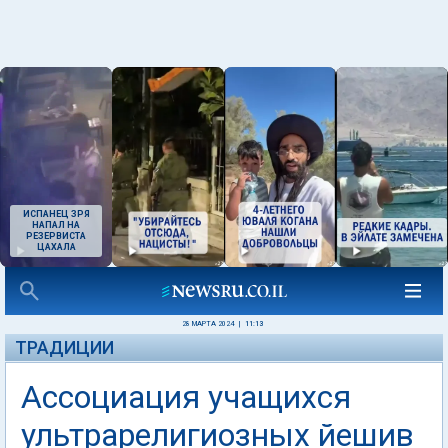
ИСПАНЕЦ ЗРЯ
НАПАЛ НА
РЕЗЕРВИСТА
ЦАХАЛА
28 МАРТА 2024
|
11:13
ТРАДИЦИИ
Ассоциация учащихся
ультрарелигиозных йешив