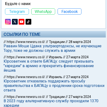
Будьте с нами:
Telegram
WhatsApp
Facebook
ССЫЛКИ ПО ТЕМЕ
//
https://www.newsru.co.il/
//
Традиции
//
28 марта 2024
Раввин Моше Цдака: ультраортодоксы, не изучающие
Тору, тоже не должны служить в армии
//
https://www.newsru.co.il/
//
Израиль
//
27 марта 2024
Юрсоветник в ответе БАГАЦу: следует призывать
"харедим" в армию и прекратить финансирование
йешив
//
https://www.newsru.co.il/
//
Израиль
//
27 марта 2024
Юрсоветник отказалась поддержать просьбу
правительства к БАГАЦу о продлении срока подготовки
ответа
//
https://www.newsru.co.il/
//
Традиции
//
27 марта 2024
В 2023 году альтернативную службу проходили 1370
харедим