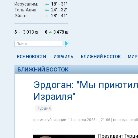
Иерусалим:
18° -
31°
Тель-Авив:
24° -
32°
Эйлат:
28° -
41°
$
3.013 ₪
€
3.478 ₪
ВСЕ НОВОСТИ
ИЗРАИЛЬ
БЛИЖНИЙ ВОСТОК
МИР
БЛИЖНИЙ ВОСТОК
Эрдоган: "Мы приютил
Израиля"
Турция
время публикации: 11 апреля 2025 г., 21:06 | последнее об
Президент Турци