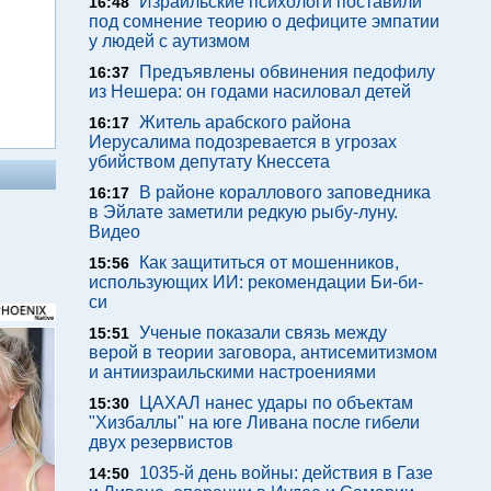
Израильские психологи поставили
16:48
под сомнение теорию о дефиците эмпатии
у людей с аутизмом
Предъявлены обвинения педофилу
16:37
из Нешера: он годами насиловал детей
Житель арабского района
16:17
Иерусалима подозревается в угрозах
убийством депутату Кнессета
В районе кораллового заповедника
16:17
в Эйлате заметили редкую рыбу-луну.
Видео
Как защититься от мошенников,
15:56
использующих ИИ: рекомендации Би-би-
си
Ученые показали связь между
15:51
верой в теории заговора, антисемитизмом
и антиизраильскими настроениями
ЦАХАЛ нанес удары по объектам
15:30
"Хизбаллы" на юге Ливана после гибели
двух резервистов
1035-й день войны: действия в Газе
14:50