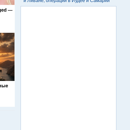
и Ливане, операции в Иудее и Самарии
nged —
ьные