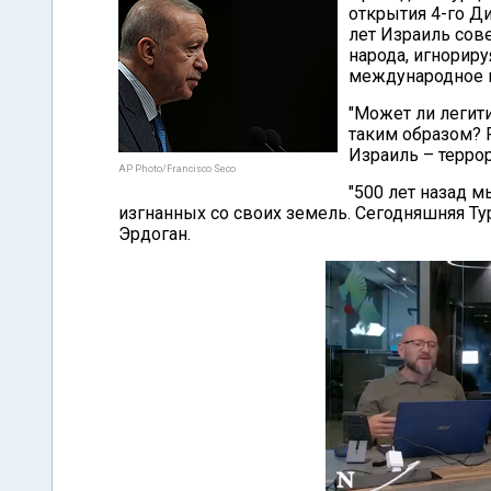
открытия 4-го Ди
лет Израиль сов
народа, игнорир
международное 
"Может ли легит
таким образом? 
Израиль – террор
AP Photo/Francisco Seco
"500 лет назад м
изгнанных со своих земель. Сегодняшняя Тур
Эрдоган.