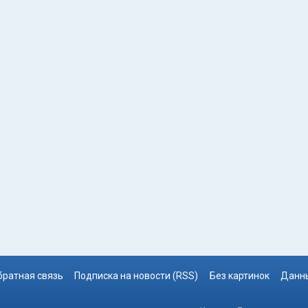
братная связь
Подписка на новости (RSS)
Без картинок
Данны