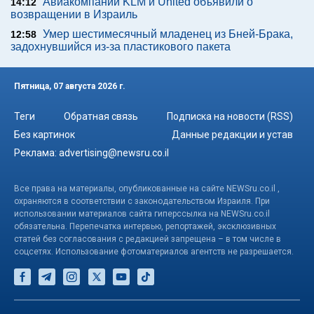
Авиакомпании KLM и United объявили о
14:12
возвращении в Израиль
Умер шестимесячный младенец из Бней-Брака,
12:58
задохнувшийся из-за пластикового пакета
Пятница, 07 августа 2026 г.
Теги
Обратная связь
Подписка на новости (RSS)
Без картинок
Данные редакции и устав
Реклама:
advertising@newsru.co.il
Все права на материалы, опубликованные на сайте NEWSru.co.il ,
охраняются в соответствии с законодательством Израиля. При
использовании материалов сайта гиперссылка на NEWSru.co.il
обязательна. Перепечатка интервью, репортажей, эксклюзивных
статей без согласования с редакцией запрещена – в том числе в
соцсетях. Использование фотоматериалов агентств не разрешается.