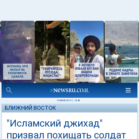
ИСПАНЕЦ ЗРЯ
НАПАЛ НА
РЕЗЕРВИСТА
ЦАХАЛА
13 ИЮНЯ 2014
|
14:30
БЛИЖНИЙ ВОСТОК
"Исламский джихад"
призвал похищать солдат