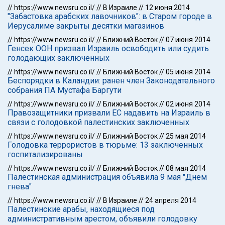
//
https://www.newsru.co.il/
//
В Израиле
//
12 июня 2014
"Забастовка арабских лавочников": в Старом городе в
Иерусалиме закрыты десятки магазинов
//
https://www.newsru.co.il/
//
Ближний Восток
//
07 июня 2014
Генсек ООН призвал Израиль освободить или судить
голодающих заключенных
//
https://www.newsru.co.il/
//
Ближний Восток
//
05 июня 2014
Беспорядки в Каландии: ранен член Законодательного
собрания ПА Мустафа Баргути
//
https://www.newsru.co.il/
//
Ближний Восток
//
02 июня 2014
Правозащитники призвали ЕС надавить на Израиль в
связи с голодовкой палестинских заключенных
//
https://www.newsru.co.il/
//
Ближний Восток
//
25 мая 2014
Голодовка террористов в тюрьме: 13 заключенных
госпитализированы
//
https://www.newsru.co.il/
//
Ближний Восток
//
08 мая 2014
Палестинская администрация объявила 9 мая "Днем
гнева"
//
https://www.newsru.co.il/
//
В Израиле
//
24 апреля 2014
Палестинские арабы, находящиеся под
административным арестом, объявили голодовку