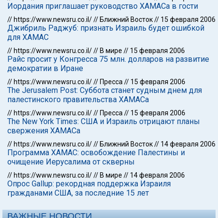
Иордания приглашает руководство ХАМАСа в гости
//
https://www.newsru.co.il/
//
Ближний Восток
//
15 февраля 2006
Джибриль Раджуб: признать Израиль будет ошибкой
для ХАМАС
//
https://www.newsru.co.il/
//
В мире
//
15 февраля 2006
Райс просит у Конгресса 75 млн. долларов на развитие
демократии в Иране
//
https://www.newsru.co.il/
//
Пресса
//
15 февраля 2006
The Jerusalem Post: Суббота станет судным днем для
палестинского правительства ХАМАСа
//
https://www.newsru.co.il/
//
Пресса
//
15 февраля 2006
The New York Times: США и Израиль отрицают планы
свержения ХАМАСа
//
https://www.newsru.co.il/
//
Ближний Восток
//
14 февраля 2006
Программа ХАМАС: освобождение Палестины и
очищение Иерусалима от скверны
//
https://www.newsru.co.il/
//
В мире
//
14 февраля 2006
Опрос Gallup: рекордная поддержка Израиля
гражданами США, за последние 15 лет
ВАЖНЫЕ НОВОСТИ