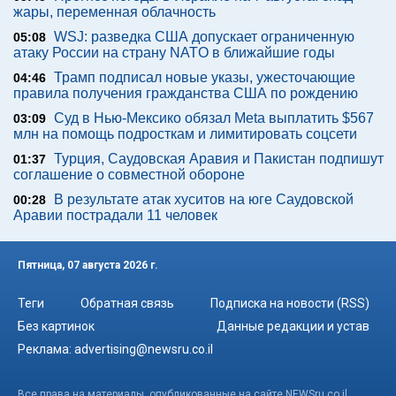
жары, переменная облачность
WSJ: разведка США допускает ограниченную
05:08
атаку России на страну NATO в ближайшие годы
Трамп подписал новые указы, ужесточающие
04:46
правила получения гражданства США по рождению
Суд в Нью-Мексико обязал Meta выплатить $567
03:09
млн на помощь подросткам и лимитировать соцсети
Турция, Саудовская Аравия и Пакистан подпишут
01:37
соглашение о совместной обороне
В результате атак хуситов на юге Саудовской
00:28
Аравии пострадали 11 человек
Пятница, 07 августа 2026 г.
Теги
Обратная связь
Подписка на новости (RSS)
Без картинок
Данные редакции и устав
Реклама:
advertising@newsru.co.il
Все права на материалы, опубликованные на сайте NEWSru.co.il ,