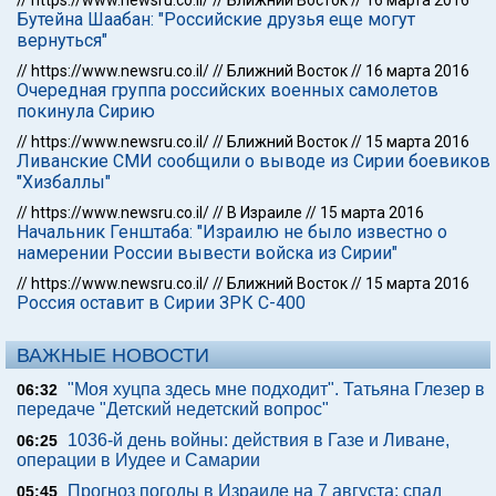
//
https://www.newsru.co.il/
//
Ближний Восток
//
16 марта 2016
Бутейна Шаабан: "Российские друзья еще могут
вернуться"
//
https://www.newsru.co.il/
//
Ближний Восток
//
16 марта 2016
Очередная группа российских военных самолетов
покинула Сирию
//
https://www.newsru.co.il/
//
Ближний Восток
//
15 марта 2016
Ливанские СМИ сообщили о выводе из Сирии боевиков
"Хизбаллы"
//
https://www.newsru.co.il/
//
В Израиле
//
15 марта 2016
Начальник Генштаба: "Израилю не было известно о
намерении России вывести войска из Сирии"
//
https://www.newsru.co.il/
//
Ближний Восток
//
15 марта 2016
Россия оставит в Сирии ЗРК С-400
ВАЖНЫЕ НОВОСТИ
"Моя хуцпа здесь мне подходит". Татьяна Глезер в
06:32
передаче "Детский недетский вопрос"
1036-й день войны: действия в Газе и Ливане,
06:25
операции в Иудее и Самарии
Прогноз погоды в Израиле на 7 августа: спад
05:45