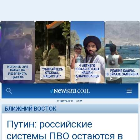
ИСПАНЕЦ ЗРЯ
НАПАЛ НА
РЕЗЕРВИСТА
ЦАХАЛА
17 МАРТА 2016
|
03:59
БЛИЖНИЙ ВОСТОК
Путин: российские
системы ПВО остаются в