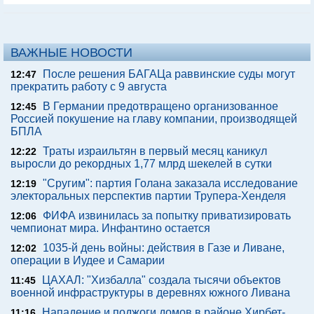
ВАЖНЫЕ НОВОСТИ
После решения БАГАЦа раввинские суды могут
12:47
прекратить работу с 9 августа
В Германии предотвращено организованное
12:45
Россией покушение на главу компании, производящей
БПЛА
Траты израильтян в первый месяц каникул
12:22
выросли до рекордных 1,77 млрд шекелей в сутки
"Сругим": партия Голана заказала исследование
12:19
электоральных перспектив партии Трупера-Хенделя
ФИФА извинилась за попытку приватизировать
12:06
чемпионат мира. Инфантино остается
1035-й день войны: действия в Газе и Ливане,
12:02
операции в Иудее и Самарии
ЦАХАЛ: "Хизбалла" создала тысячи объектов
11:45
военной инфраструктуры в деревнях южного Ливана
Нападение и поджоги домов в районе Хирбет-
11:16