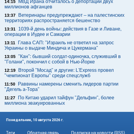
МВД Ирана отчиталось о депортации двух
14:15
миллионов афганцев
Ветеринары предупреждают – на палестинских
13:37
территориях распространяется бешенство
1039-й день войны: действия в Газе и Ливане,
13:31
операции в Иудее и Самарии
Глава САП: "Израиль не ответил на запрос
13:11
Украины о выдаче Миндича и Цукермана"
"Кан": бывший солдат-одиночка, служивший в
13:05
"Голани", покончил с собой в Нью-Йорке
Второй "Мосад" и другие: L'Express провел
12:19
"чемпионат Европы" среди спецслужб
Раввины намерены сменить лидеров партии
11:50
"Дегель а-Тора"
По Китаю ударил тайфун "Дельфин", более
11:27
миллиона эвакуированных
Понедельник, 10 августа 2026 г.
Теги
Обратная связь
Подписка на новости (RSS)