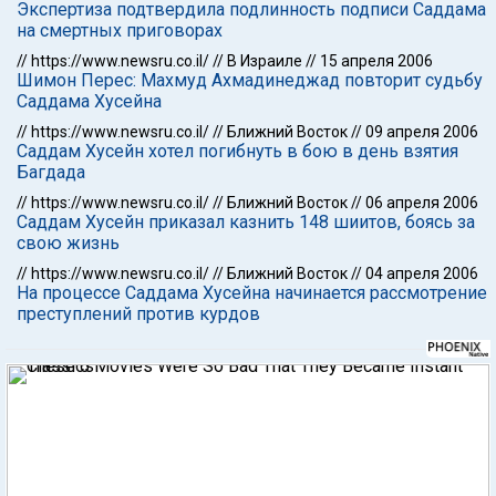
Экспертиза подтвердила подлинность подписи Саддама
на смертных приговорах
//
https://www.newsru.co.il/
//
В Израиле
//
15 апреля 2006
Шимон Перес: Махмуд Ахмадинеджад повторит судьбу
Саддама Хусейна
//
https://www.newsru.co.il/
//
Ближний Восток
//
09 апреля 2006
Саддам Хусейн хотел погибнуть в бою в день взятия
Багдада
//
https://www.newsru.co.il/
//
Ближний Восток
//
06 апреля 2006
Саддам Хусейн приказал казнить 148 шиитов, боясь за
свою жизнь
//
https://www.newsru.co.il/
//
Ближний Восток
//
04 апреля 2006
На процессе Саддама Хусейна начинается рассмотрение
преступлений против курдов