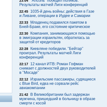
"Апоэль" победил поляков.
23:04
Результаты матчей Лиги конференций
1035-й день войны: действия в Газе
22:45
и Ливане, операции в Иудее и Самарии
Младенец подавился пакетом в
22:33
Бней-Браке, его состояние критическое
Компания, занимающаяся помощью
22:30
в эмиграции израильтян, обратилась за
защитой от кредиторов
Киевляне победили. "Бейтар"
22:28
проиграл. Результаты матчей Лиги
конференций
12 канал ИТВ: Роман Гофман
22:17
снимает с должностей двух руководителей
в "Мосаде"
Израильские пассажиры, судящиеся
22:12
с Blue Bird, едва не сорвали рейс
авиакомпании
В Великобритании был задержан
21:42
мужчина, пришедший в больницу в образе
смерти с косой