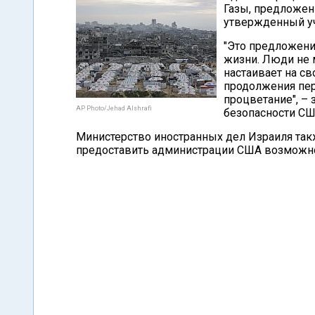
Газы, предложен
утвержденный уч
"Это предложение
жизни. Люди не 
настаивает на с
продолжения пер
процветание", –
AP Photo/Jehad Alshrafi
безопасности СШ
Министерство иностранных дел Израиля так
предоставить администрации США возможнос