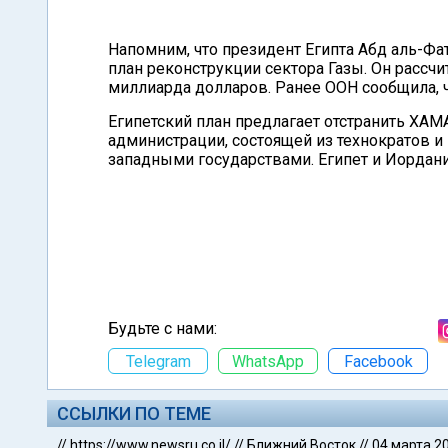
Напомним, что президент Египта Абд аль-Фат
план реконструкции сектора Газы. Он рассчит
миллиарда долларов. Ранее ООН сообщила, ч
Египетский план предлагает отстранить ХАМ
администрации, состоящей из технократов 
западными государствами. Египет и Иордани
Будьте с нами:
Telegram
WhatsApp
Facebook
ССЫЛКИ ПО ТЕМЕ
//
https://www.newsru.co.il/
//
Ближний Восток
//
04 марта 2