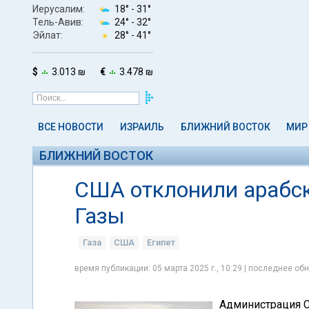
Иерусалим:
18° -
31°
Тель-Авив:
24° -
32°
Эйлат:
28° -
41°
$
3.013 ₪
€
3.478 ₪
ВСЕ НОВОСТИ
ИЗРАИЛЬ
БЛИЖНИЙ ВОСТОК
МИР
БЛИЖНИЙ ВОСТОК
США отклонили арабск
Газы
Газа
США
Египет
время публикации: 05 марта 2025 г., 10:29 | последнее обн
Администрация С