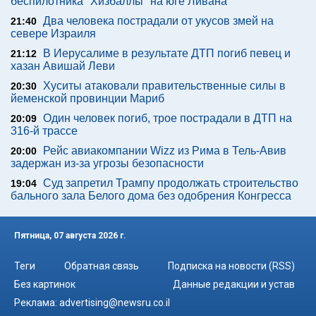
беспилотника "Хизбаллы" на юге Ливана
Два человека пострадали от укусов змей на
21:40
севере Израиля
В Иерусалиме в результате ДТП погиб певец и
21:12
хазан Авишай Леви
Хуситы атаковали правительственные силы в
20:30
йеменской провинции Мариб
Один человек погиб, трое пострадали в ДТП на
20:09
316-й трассе
Рейс авиакомпании Wizz из Рима в Тель-Авив
20:00
задержан из-за угрозы безопасности
Суд запретил Трампу продолжать строительство
19:04
бального зала Белого дома без одобрения Конгресса
Пятница, 07 августа 2026 г.
Теги
Обратная связь
Подписка на новости (RSS)
Без картинок
Данные редакции и устав
Реклама:
advertising@newsru.co.il