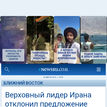
ИСПАНЕЦ ЗРЯ
НАПАЛ НА
РЕЗЕРВИСТА
ЦАХАЛА
08 МАРТА 2025
|
19:29
БЛИЖНИЙ ВОСТОК
Верховный лидер Ирана
отклонил предложение