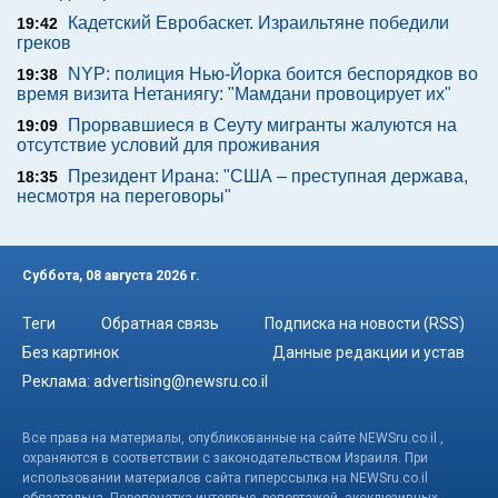
Кадетский Евробаскет. Израильтяне победили
19:42
греков
NYP: полиция Нью-Йорка боится беспорядков во
19:38
время визита Нетаниягу: "Мамдани провоцирует их"
Прорвавшиеся в Сеуту мигранты жалуются на
19:09
отсутствие условий для проживания
Президент Ирана: "США – преступная держава,
18:35
несмотря на переговоры"
Суббота, 08 августа 2026 г.
Теги
Обратная связь
Подписка на новости (RSS)
Без картинок
Данные редакции и устав
Реклама:
advertising@newsru.co.il
Все права на материалы, опубликованные на сайте NEWSru.co.il ,
охраняются в соответствии с законодательством Израиля. При
использовании материалов сайта гиперссылка на NEWSru.co.il
обязательна. Перепечатка интервью, репортажей, эксклюзивных