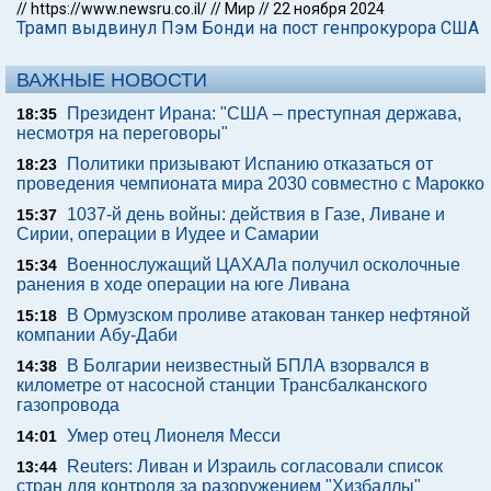
//
https://www.newsru.co.il/
//
Мир
//
22 ноября 2024
Трамп выдвинул Пэм Бонди на пост генпрокурора США
ВАЖНЫЕ НОВОСТИ
Президент Ирана: "США – преступная держава,
18:35
несмотря на переговоры"
Политики призывают Испанию отказаться от
18:23
проведения чемпионата мира 2030 совместно с Марокко
1037-й день войны: действия в Газе, Ливане и
15:37
Сирии, операции в Иудее и Самарии
Военнослужащий ЦАХАЛа получил осколочные
15:34
ранения в ходе операции на юге Ливана
В Ормузском проливе атакован танкер нефтяной
15:18
компании Абу-Даби
В Болгарии неизвестный БПЛА взорвался в
14:38
километре от насосной станции Трансбалканского
газопровода
Умер отец Лионеля Месси
14:01
Reuters: Ливан и Израиль согласовали список
13:44
стран для контроля за разоружением "Хизбаллы"