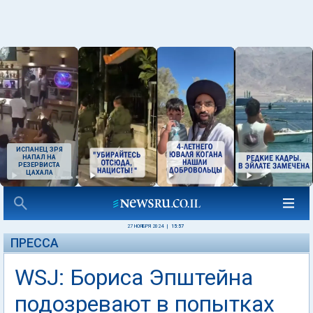
ИСПАНЕЦ ЗРЯ
НАПАЛ НА
РЕЗЕРВИСТА
ЦАХАЛА
27 НОЯБРЯ 2024
|
15:57
ПРЕССА
WSJ: Бориса Эпштейна
подозревают в попытках