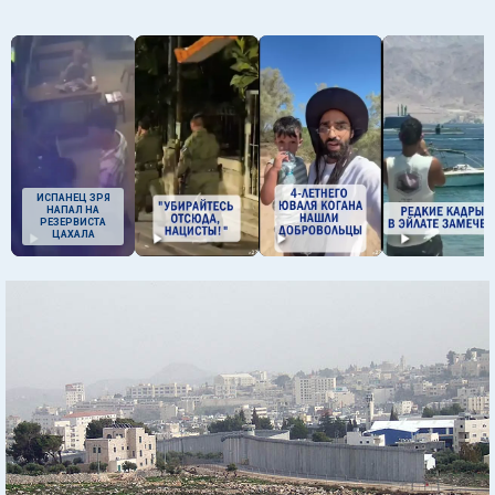
ИСПАНЕЦ ЗРЯ
НАПАЛ НА
РЕЗЕРВИСТА
ЦАХАЛА