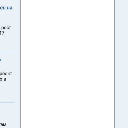
ен на
 рост
17
р
роект
о в
в
там