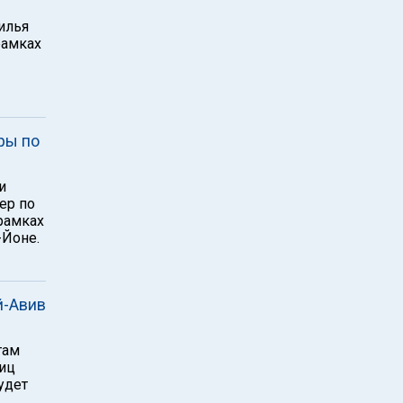
илья
рамках
ры по
и
ер по
 рамках
-Йоне.
й-Авив
там
ниц
удет