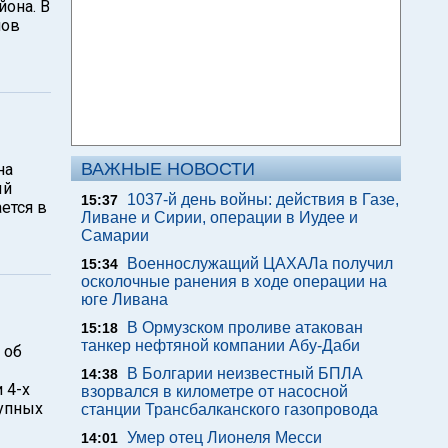
йона. В
мов
ВАЖНЫЕ НОВОСТИ
на
ый
1037-й день войны: действия в Газе,
15:37
ется в
Ливане и Сирии, операции в Иудее и
Самарии
Военнослужащий ЦАХАЛа получил
15:34
осколочные ранения в ходе операции на
юге Ливана
В Ормузском проливе атакован
15:18
танкер нефтяной компании Абу-Даби
 об
В Болгарии неизвестный БПЛА
14:38
 4-х
взорвался в километре от насосной
рупных
станции Трансбалканского газопровода
Умер отец Лионеля Месси
14:01