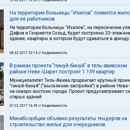
10.02.2017 18:50
// Недвижимость
На территории больницы "Ихилов" появится жил
для ее работников
На территории больницы "Ихилов", на пересечении ул
Дафна и Генриетта Сольд, будет построено 20-этажно
здание, квартиры в котором будут сдаваться в аренду.
08.02.2017 20:14
// Недвижимость
В рамках проекта "пинуй-бинуй" в тель-авивском
районе Неве-Шарет построят 1.159 квартир
Муниципалитет Тель-Авива продвигает крупный прое
"пинуй-бинуй" ("выселение-застройка") в районе Неве
на северо-востоке города. Проект предусматривает сн
старых зданий.
07.02.2017 16:49
// Недвижимость
Минабсорбции объявил результаты тендеров на
строительство жилья для очередников