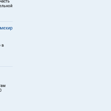
часть
тельной
"мехир
 в
там
0