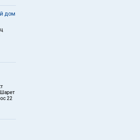
ой дом
иц
е
кт
-Шарет
ос 22