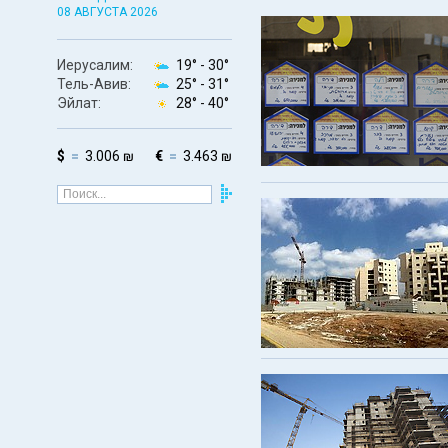
08 АВГУСТА 2026
Иерусалим:
19° -
30°
Тель-Авив:
25° -
31°
Эйлат:
28° -
40°
$
3.006 ₪
€
3.463 ₪