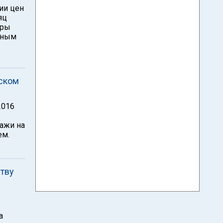
ии цен
яц
иры
чным
ском
2016
дажи на
ем.
ству
а