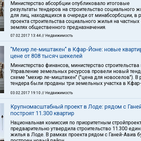
Министерство абсорбции опубликовало итоговые
результаты тендеров на строительство социального ж
для лиц, находящихся в очереди от минабсорбсции, в 
проекта строительства социального жилья на частных
землях общественного предназначения.
07.02.2017 13:44
// Недвижимость
"Мехир ле-миштакен" в Кфар-Йоне: новые кварти
цене от 808 тысяч шекелей
Министерство финансов, министерство строительства 
Управление земельных ресурсов провели новый тенд
схеме "мехир ле-миштакен" ("цена для новоселов"). В
тендера были проданы три земельных участка в Кфар
03.02.2017 19:10
// Недвижимость
Крупномасштабный проект в Лоде: рядом с Гане
построят 11.300 квартир
Национальная комиссия по приоритетным стройпроек
предварительно утвердила строительство 11.300 еди
жилья в Лоде. В рамках проекта рядом с Ганей-Авив б
построен новый район.