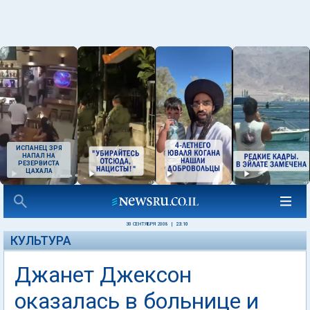
ИСПАНЕЦ ЗРЯ
НАПАЛ НА
РЕЗЕРВИСТА
ЦАХАЛА
30 СЕНТЯБРЯ 2008
|
23:10
КУЛЬТУРА
Джанет Джексон
оказалась в больнице и