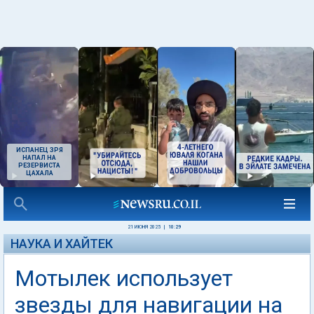
ИСПАНЕЦ ЗРЯ
НАПАЛ НА
РЕЗЕРВИСТА
ЦАХАЛА
21 ИЮНЯ 2025
|
10:29
НАУКА И ХАЙТЕК
Мотылек использует
звезды для навигации на