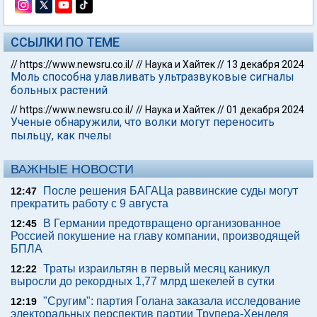
ССЫЛКИ ПО ТЕМЕ
//
https://www.newsru.co.il/
//
Наука и Хайтек
//
13 декабря 2024
Моль способна улавливать ультразвуковые сигналы
больных растений
//
https://www.newsru.co.il/
//
Наука и Хайтек
//
01 декабря 2024
Ученые обнаружили, что волки могут переносить
пыльцу, как пчелы
ВАЖНЫЕ НОВОСТИ
После решения БАГАЦа раввинские суды могут
12:47
прекратить работу с 9 августа
В Германии предотвращено организованное
12:45
Россией покушение на главу компании, производящей
БПЛА
Траты израильтян в первый месяц каникул
12:22
выросли до рекордных 1,77 млрд шекелей в сутки
"Сругим": партия Голана заказала исследование
12:19
электоральных перспектив партии Трупера-Хенделя