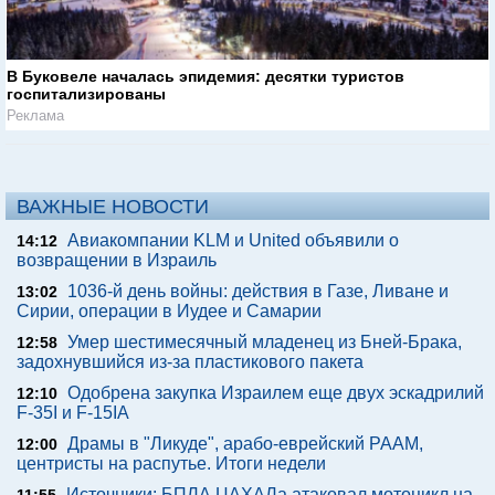
В Буковеле началась эпидемия: десятки туристов
госпитализированы
Реклама
ВАЖНЫЕ НОВОСТИ
Авиакомпании KLM и United объявили о
14:12
возвращении в Израиль
1036-й день войны: действия в Газе, Ливане и
13:02
Сирии, операции в Иудее и Самарии
Умер шестимесячный младенец из Бней-Брака,
12:58
задохнувшийся из-за пластикового пакета
Одобрена закупка Израилем еще двух эскадрилий
12:10
F-35I и F-15IA
Драмы в "Ликуде", арабо-еврейский РААМ,
12:00
центристы на распутье. Итоги недели
Источники: БПЛА ЦАХАЛа атаковал мотоцикл на