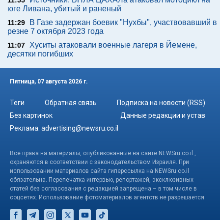
11:55
юге Ливана, убитый и раненый
В Газе задержан боевик "Нухбы", участвовавший в
11:29
резне 7 октября 2023 года
Хуситы атаковали военные лагеря в Йемене,
11:07
десятки погибших
Пятница, 07 августа 2026 г.
Теги
Обратная связь
Подписка на новости (RSS)
Без картинок
Данные редакции и устав
Реклама:
advertising@newsru.co.il
Все права на материалы, опубликованные на сайте NEWSru.co.il ,
охраняются в соответствии с законодательством Израиля. При
использовании материалов сайта гиперссылка на NEWSru.co.il
обязательна. Перепечатка интервью, репортажей, эксклюзивных
статей без согласования с редакцией запрещена – в том числе в
соцсетях. Использование фотоматериалов агентств не разрешается.