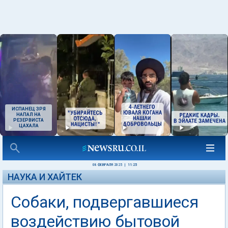
ИСПАНЕЦ ЗРЯ
НАПАЛ НА
РЕЗЕРВИСТА
ЦАХАЛА
08 ФЕВРАЛЯ 2025
|
11:25
НАУКА И ХАЙТЕК
Собаки, подвергавшиеся
воздействию бытовой