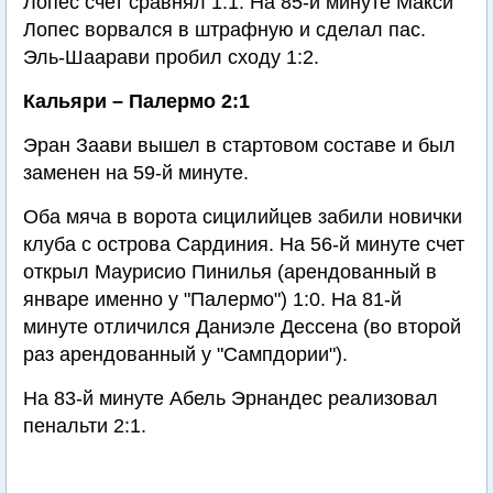
Лопес счет сравнял 1:1. На 85-й минуте Макси
Лопес ворвался в штрафную и сделал пас.
Эль-Шаарави пробил сходу 1:2.
Кальяри – Палермо 2:1
Эран Заави вышел в стартовом составе и был
заменен на 59-й минуте.
Оба мяча в ворота сицилийцев забили новички
клуба с острова Сардиния. На 56-й минуте счет
открыл Маурисио Пинилья (арендованный в
январе именно у "Палермо") 1:0. На 81-й
минуте отличился Даниэле Дессена (во второй
раз арендованный у "Сампдории").
На 83-й минуте Абель Эрнандес реализовал
пенальти 2:1.