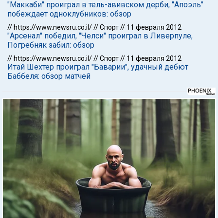
"Маккаби" проиграл в тель-авивском дерби, "Апоэль"
побеждает одноклубников: обзор
//
https://www.newsru.co.il/
//
Спорт
//
11 февраля 2012
"Арсенал" победил, "Челси" проиграл в Ливерпуле,
Погребняк забил: обзор
//
https://www.newsru.co.il/
//
Спорт
//
11 февраля 2012
Итай Шехтер проиграл "Баварии", удачный дебют
Баббеля: обзор матчей