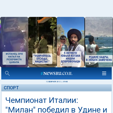
ИСПАНЕЦ ЗРЯ
НАПАЛ НА
РЕЗЕРВИСТА
ЦАХАЛА
12 ФЕВРАЛЯ 2012
|
09:40
СПОРТ
Чемпионат Италии:
"Милан" победил в Удине и