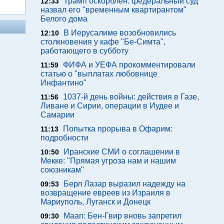
Трамп оскорблен: федеральный суд
12:33
назвал его "временным квартирантом"
Белого дома
В Иерусалиме возобновились
12:10
столкновения у кафе "Бе-Симта",
работающего в субботу
ФИФА и УЕФА прокомментировали
11:59
статью о "выплатах любовнице
Инфантино"
1037-й день войны: действия в Газе,
11:56
Ливане и Сирии, операции в Иудее и
Самарии
Попытка прорыва в Офарим:
11:13
подробности
Иранские СМИ о соглашении в
10:50
Мекке: "Прямая угроза нам и нашим
союзникам"
Берл Лазар выразил надежду на
09:53
возвращение евреев из Израиля в
Мариуполь, Луганск и Донецк
Maan: Бен-Гвир вновь запретил
09:30