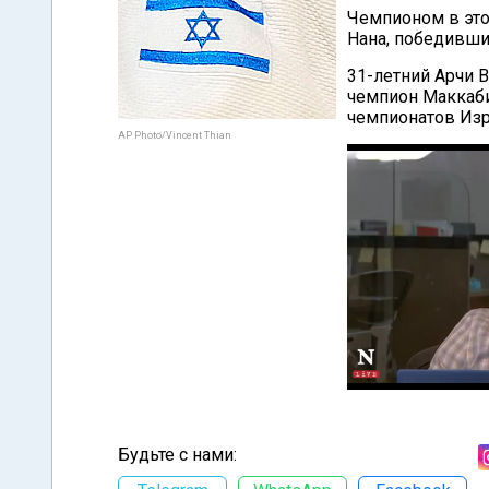
Чемпионом в это
Нана, победивши
31-летний Арчи 
чемпион Маккаби
чемпионатов Изр
AP Photo/Vincent Thian
Будьте с нами: