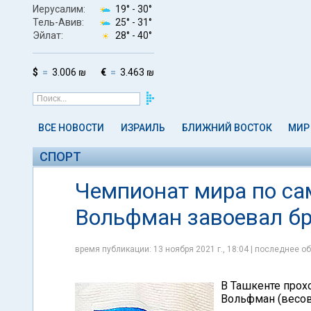
Иерусалим:
19° -
30°
Тель-Авив:
25° -
31°
Эйлат:
28° -
40°
$
3.006 ₪
€
3.463 ₪
ВСЕ НОВОСТИ
ИЗРАИЛЬ
БЛИЖНИЙ ВОСТОК
МИР
СПОРТ
Чемпионат мира по са
Вольфман завоевал б
время публикации: 13 ноября 2021 г., 18:04 | последнее об
В Ташкенте прох
Вольфман (весов