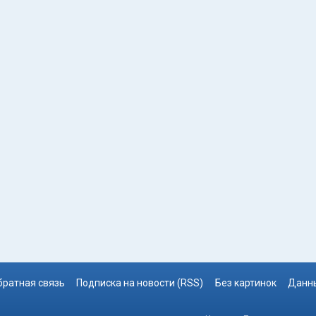
братная связь
Подписка на новости (RSS)
Без картинок
Данны