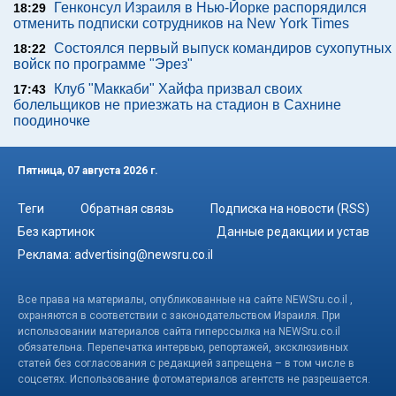
Генконсул Израиля в Нью-Йорке распорядился
18:29
отменить подписки сотрудников на New York Times
Состоялся первый выпуск командиров сухопутных
18:22
войск по программе "Эрез"
Клуб "Маккаби" Хайфа призвал своих
17:43
болельщиков не приезжать на стадион в Сахнине
поодиночке
Пятница, 07 августа 2026 г.
Теги
Обратная связь
Подписка на новости (RSS)
Без картинок
Данные редакции и устав
Реклама:
advertising@newsru.co.il
Все права на материалы, опубликованные на сайте NEWSru.co.il ,
охраняются в соответствии с законодательством Израиля. При
использовании материалов сайта гиперссылка на NEWSru.co.il
обязательна. Перепечатка интервью, репортажей, эксклюзивных
статей без согласования с редакцией запрещена – в том числе в
соцсетях. Использование фотоматериалов агентств не разрешается.