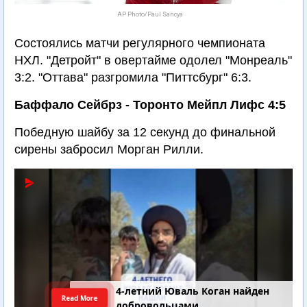
AP Photo/Paul Sancya
Состоялись матчи регулярного чемпионата
НХЛ. "Детройт" в овертайме одолел "Монреаль"
3:2. "Оттава" разгромила "Питтсбург" 6:3.
Баффало Сейбрз - Торонто Мейпл Лифс 4:5
Победную шайбу за 12 секунд до финальной
сирены забросил Морган Рилли.
4-летний Юваль Коган найден
Read More
добровольцами