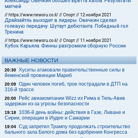
Александр Овечкин обошел Бретта Халла. Результаты
матчей
//
https://www.newsru.co.il/
//
Спорт
//
12 ноября 2021
Драйзайтль выходит в лидеры. Овечкин сделал
голевую передачу. Шутаут дебютанта. Победный гол
Тренина
//
https://www.newsru.co.il/
//
Спорт
//
11 ноября 2021
Кубок Карьяла. Финны разгромили сборную России
ВАЖНЫЕ НОВОСТИ
Хуситы атаковали правительственные силы в
20:30
йеменской провинции Мариб
Один человек погиб, трое пострадали в ДТП на
20:09
316-й трассе
Рейс авиакомпании Wizz из Рима в Тель-Авив
20:00
задержан из-за угрозы безопасности
1036-й день войны: действия в Газе, Ливане и
19:18
Сирии, операции в Иудее и Самарии
Суд запретил Трампу продолжать строительство
19:04
бального зала Белого дома без одобрения Конгресса