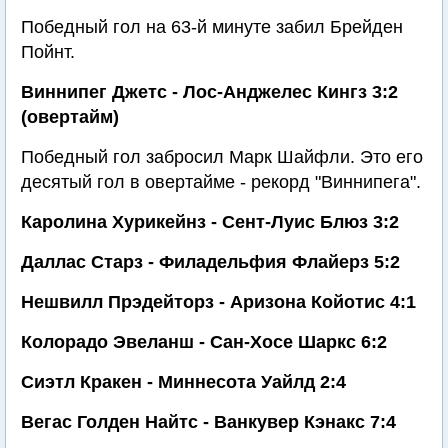
Победный гол на 63-й минуте забил Брейден
Пойнт.
Виннипег Джетс - Лос-Анджелес Кингз 3:2
(овертайм)
Победный гол забросил Марк Шайфли. Это его
десятый гол в овертайме - рекорд "Виннипега".
Каролина Хурикейнз - Сент-Луис Блюз 3:2
Даллас Старз - Филадельфия Флайерз 5:2
Нешвилл Прэдейторз - Аризона Койотис 4:1
Колорадо Эвеланш - Сан-Хосе Шаркс 6:2
Сиэтл Кракен - Миннесота Уайлд 2:4
Вегас Голден Найтс - Ванкувер Кэнакс 7:4