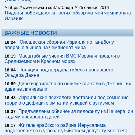
//
https://www.newsru.co.il/
//
Спорт
//
25 января 2014
Лидеры побеждают в гостях: обзор матчей чемпионата
Израиля
ВАЖНЫЕ НОВОСТИ
Юношеская сборная Израиля по гандболу
18:24
впервые вышла на чемпионат мира
Масштабные учения ВМС Израиля прошли в
18:19
Средиземном и Красном морях
Полиция подтвердила гибель пропавшего
18:04
Эльдара Даяна
Двое израильтян по ошибке въехали в Дженин: их
16:59
едва не линчевали
Израильские психологи поставили под сомнение
16:48
теорию о дефиците эмпатии у людей с аутизмом
Предъявлены обвинения педофилу из Нешера: он
16:37
годами насиловал детей
Житель арабского района Иерусалима
16:17
подозревается в угрозах убийством депутату Кнессета