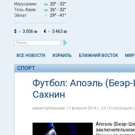
Иерусалим:
20° -
32°
Тель-Авив:
26° -
32°
Эйлат:
29° -
41°
$
3.006 ₪
€
3.463 ₪
ВСЕ НОВОСТИ
ИЗРАИЛЬ
БЛИЖНИЙ ВОСТОК
МИР
СПОРТ
Футбол: Апоэль (Беэр-
Сахнин
время публикации: 17 февраля 2014 г., 23:13 | последнее 
Апоэль (Беэр-Ше
заключительном 