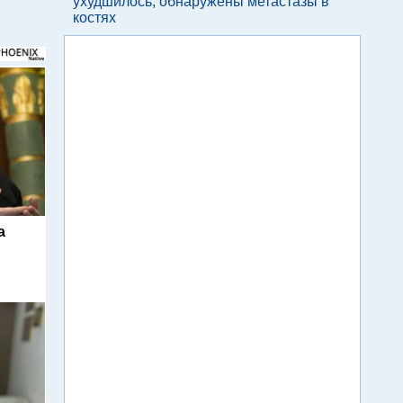
ухудшилось, обнаружены метастазы в
костях
а