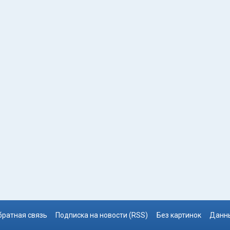
братная связь
Подписка на новости (RSS)
Без картинок
Данны