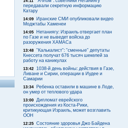
"А-Йом": советники Нетаниягу
14:11
передавали секретную информацию
Катару
Иранские СМИ опубликовали видео
14:09
Моджтабы Хаменеи
Нетаниягу: Израиль отвергает план
14:05
по Газе и не выведет войска до
разоружения ХАМАСа
"Калькалист": "сменные" депутаты
13:48
Кнессета получат 676 тысяч шекелей за
работу на каникулах
1038-й день войны: действия в Газе,
13:42
Ливане и Сирии, операции в Иудее и
Самарии
Ребенка оставили в машине в Лоде,
13:34
он умер от теплового удара
Дипломат еврейского
13:00
происхождения из Коста-Рики,
критикующая Израиль, может возглавить
ООН
Состояние здоровья Джо Байдена
12:25