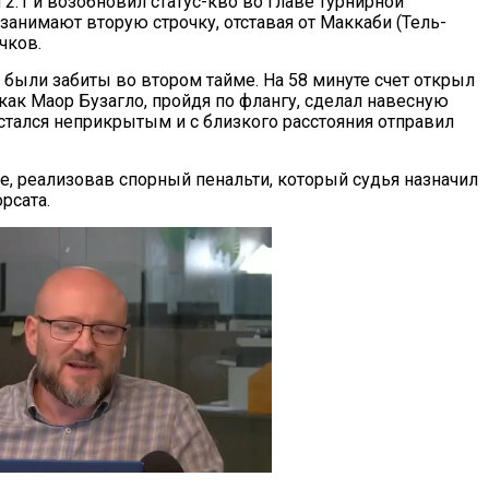
 2:1 и возобновил статус-кво во главе турнирной
занимают вторую строчку, отставая от Маккаби (Тель-
чков.
 были забиты во втором тайме. На 58 минуте счет открыл
 как Маор Бузагло, пройдя по флангу, сделал навесную
остался неприкрытым и с близкого расстояния отправил
е, реализовав спорный пенальти, который судья назначил
рсата.