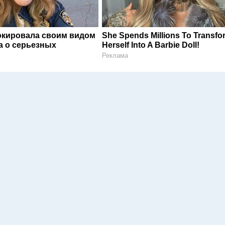
окировала своим видом
She Spends Millions To Transfo
а о серьезных
Herself Into A Barbie Doll!
Реклама