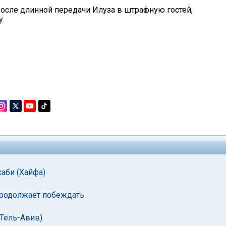
После длинной передачи Илуза в штрафную гостей,
у.
каби (Хайфа)
 продолжает побеждать
(Тель-Авив)