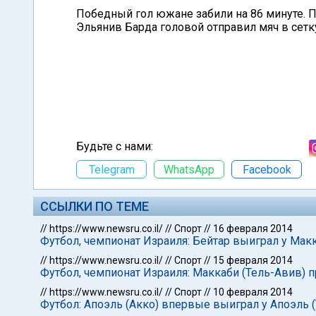
Победный гол южане забили на 86 минуте. 
Эльянив Барда головой отправил мяч в сетк
Будьте с нами:
Telegram
WhatsApp
Facebook
ССЫЛКИ ПО ТЕМЕ
//
https://www.newsru.co.il/
//
Спорт
//
16 февраля 2014
Футбол, чемпионат Израиля: Бейтар выиграл у Мак
//
https://www.newsru.co.il/
//
Спорт
//
15 февраля 2014
Футбол, чемпионат Израиля: Маккаби (Тель-Авив)
//
https://www.newsru.co.il/
//
Спорт
//
10 февраля 2014
Футбол: Апоэль (Акко) впервые выиграл у Апоэль 