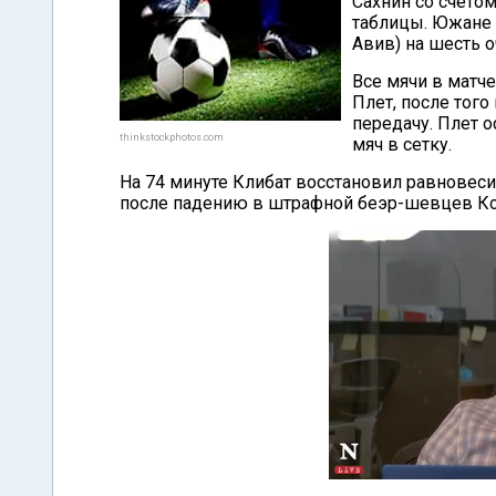
Сахнин со счетом
таблицы. Южане 
Авив) на шесть о
Все мячи в матче
Плет, после того
передачу. Плет 
thinkstockphotos.com
мяч в сетку.
На 74 минуте Клибат восстановил равновеси
после падению в штрафной беэр-шевцев Ко