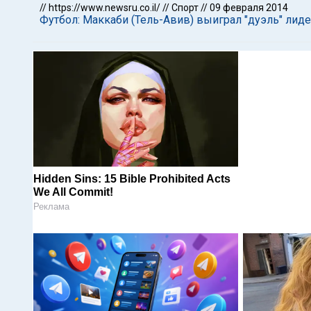
//
https://www.newsru.co.il/
//
Спорт
//
09 февраля 2014
Футбол: Маккаби (Тель-Авив) выиграл "дуэль" лид
Hidden Sins: 15 Bible Prohibited Acts
We All Commit!
Реклама