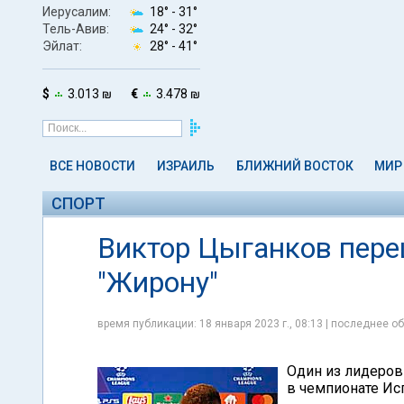
Иерусалим:
18° -
31°
Тель-Авив:
24° -
32°
Эйлат:
28° -
41°
$
3.013 ₪
€
3.478 ₪
ВСЕ НОВОСТИ
ИЗРАИЛЬ
БЛИЖНИЙ ВОСТОК
МИР
СПОРТ
Виктор Цыганков пере
"Жирону"
время публикации: 18 января 2023 г., 08:13 | последнее об
Один из лидеров
в чемпионате Ис