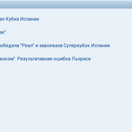
ал Кубка Испании
зе"
победила "Реал" и завоевала Суперкубок Испании
тенхэм". Результативная ошибка Льориса