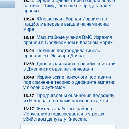
Эрдан и Эдельштейн создали новую
18:41
партию: "Ликуд" больше не представляет
правых
Юношеская сборная Израиля по
18:24
гандболу впервые вышла на чемпионат
мира
Масштабные учения ВМС Израиля
18:19
прошли в Средиземном и Красном морях
Полиция подтвердила гибель
18:04
пропавшего Эльдара Даяна
Двое израильтян по ошибке въехали
16:59
в Дженин: их едва не линчевали
Израильские психологи поставили
16:48
под сомнение теорию о дефиците эмпатии
у людей с аутизмом
Предъявлены обвинения педофилу
16:37
из Нешера: он годами насиловал детей
Житель арабского района
16:17
Иерусалима подозревается в угрозах
убийством депутату Кнессета