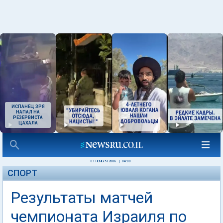
ИСПАНЕЦ ЗРЯ
НАПАЛ НА
РЕЗЕРВИСТА
ЦАХАЛА
01 НОЯБРЯ 2008
|
04:00
СПОРТ
Результаты матчей
чемпионата Израиля по