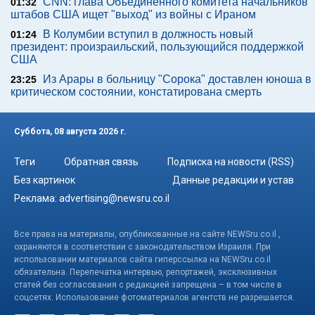
CNN: глава Объединенного комитета начальников
01:32
штабов США ищет "выход" из войны с Ираном
В Колумбии вступил в должность новый
01:24
президент: произраильский, пользующийся поддержкой
США
Из Арары в больницу "Сорока" доставлен юноша в
23:25
критическом состоянии, констатирована смерть
Суббота, 08 августа 2026 г.
Теги
Обратная связь
Подписка на новости (RSS)
Без картинок
Данные редакции и устав
Реклама:
advertising@newsru.co.il
Все права на материалы, опубликованные на сайте NEWSru.co.il ,
охраняются в соответствии с законодательством Израиля. При
использовании материалов сайта гиперссылка на NEWSru.co.il
обязательна. Перепечатка интервью, репортажей, эксклюзивных
статей без согласования с редакцией запрещена – в том числе в
соцсетях. Использование фотоматериалов агентств не разрешается.