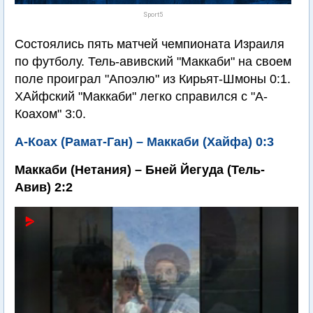
Sport5
Состоялись пять матчей чемпионата Израиля
по футболу. Тель-авивский "Маккаби" на своем
поле проиграл "Апоэлю" из Кирьят-Шмоны 0:1.
ХАйфский "Маккаби" легко справился с "А-
Коахом" 3:0.
А-Коах (Рамат-Ган) – Маккаби (Хайфа) 0:3
Маккаби (Нетания) – Бней Йегуда (Тель-
Авив) 2:2