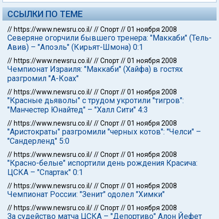
ССЫЛКИ ПО ТЕМЕ
//
https://www.newsru.co.il/
//
Спорт
//
01 ноября 2008
Северяне огорчили бывшего тренера: "Маккаби" (Тель-
Авив) – "Апоэль" (Кирьят-Шмона) 0:1
//
https://www.newsru.co.il/
//
Спорт
//
01 ноября 2008
Чемпионат Израиля: "Маккаби" (Хайфа) в гостях
разгромил "А-Коах"
//
https://www.newsru.co.il/
//
Спорт
//
01 ноября 2008
"Красные дьяволы" с трудом укротили "тигров":
"Манчестер Юнайтед" – "Халл Сити" 4:3
//
https://www.newsru.co.il/
//
Спорт
//
01 ноября 2008
"Аристократы" разгромили "черных котов": "Челси" –
"Сандерленд" 5:0
//
https://www.newsru.co.il/
//
Спорт
//
01 ноября 2008
"Красно-белые" испортили день рождения Красича:
ЦСКА – "Спартак" 0:1
//
https://www.newsru.co.il/
//
Спорт
//
01 ноября 2008
Чемпионат России: "Зенит" одолел "Химки"
//
https://www.newsru.co.il/
//
Спорт
//
01 ноября 2008
За судейство матча ЦСКА – "Депортиво" Алон Йефет