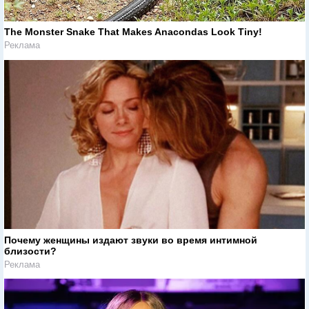
The Monster Snake That Makes Anacondas Look Tiny!
Реклама
Почему женщины издают звуки во время интимной
близости?
Реклама