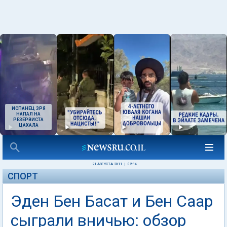
ИСПАНЕЦ ЗРЯ
НАПАЛ НА
РЕЗЕРВИСТА
ЦАХАЛА
21 АВГУСТА 2011
|
02:14
СПОРТ
Эден Бен Басат и Бен Саар
сыграли вничью: обзор