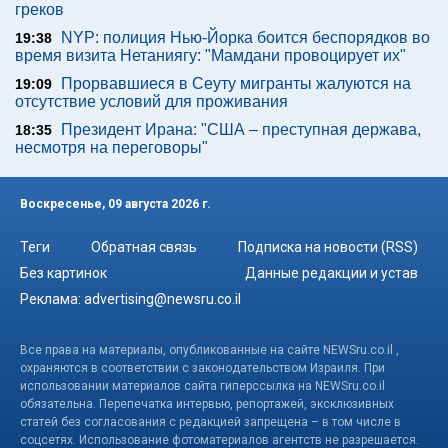
греков
NYP: полиция Нью-Йорка боится беспорядков во
19:38
время визита Нетаниягу: "Мамдани провоцирует их"
Прорвавшиеся в Сеуту мигранты жалуются на
19:09
отсутствие условий для проживания
Президент Ирана: "США – преступная держава,
18:35
несмотря на переговоры"
Воскресенье, 09 августа 2026 г.
Теги
Обратная связь
Подписка на новости (RSS)
Без картинок
Данные редакции и устав
Реклама:
advertising@newsru.co.il
Все права на материалы, опубликованные на сайте NEWSru.co.il ,
охраняются в соответствии с законодательством Израиля. При
использовании материалов сайта гиперссылка на NEWSru.co.il
обязательна. Перепечатка интервью, репортажей, эксклюзивных
статей без согласования с редакцией запрещена – в том числе в
соцсетях. Использование фотоматериалов агентств не разрешается.