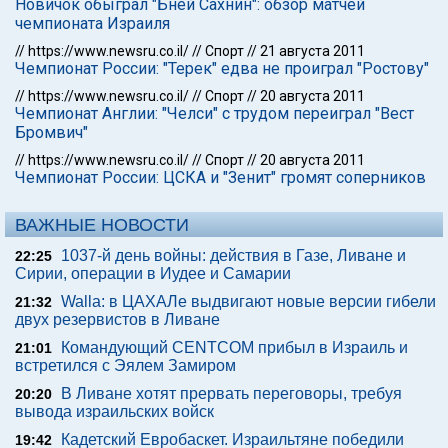
Новичок обыграл "Бней Сахнин": обзор матчей
чемпионата Израиля
//
https://www.newsru.co.il/
//
Спорт
//
21 августа 2011
Чемпионат России: "Терек" едва не проиграл "Ростову"
//
https://www.newsru.co.il/
//
Спорт
//
20 августа 2011
Чемпионат Англии: "Челси" с трудом переиграл "Вест
Бромвич"
//
https://www.newsru.co.il/
//
Спорт
//
20 августа 2011
Чемпионат России: ЦСКА и "Зенит" громят соперников
ВАЖНЫЕ НОВОСТИ
1037-й день войны: действия в Газе, Ливане и
22:25
Сирии, операции в Иудее и Самарии
Walla: в ЦАХАЛе выдвигают новые версии гибели
21:32
двух резервистов в Ливане
Командующий CENTCOM прибыл в Израиль и
21:01
встретился с Эялем Замиром
В Ливане хотят прервать переговоры, требуя
20:20
вывода израильских войск
Кадетский Евробаскет. Израильтяне победили
19:42