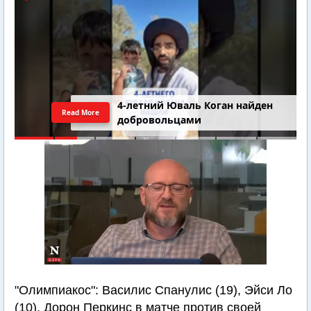
4-летний Юваль Коган найден
Read More
добровольцами
"Олимпиакос": Василис Спанулис (19), Эйси Ло
(10). Дорон Перкинс в матче против своей