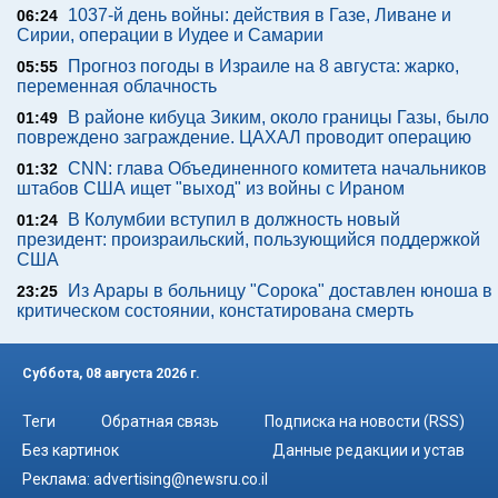
1037-й день войны: действия в Газе, Ливане и
06:24
Сирии, операции в Иудее и Самарии
Прогноз погоды в Израиле на 8 августа: жарко,
05:55
переменная облачность
В районе кибуца Зиким, около границы Газы, было
01:49
повреждено заграждение. ЦАХАЛ проводит операцию
CNN: глава Объединенного комитета начальников
01:32
штабов США ищет "выход" из войны с Ираном
В Колумбии вступил в должность новый
01:24
президент: произраильский, пользующийся поддержкой
США
Из Арары в больницу "Сорока" доставлен юноша в
23:25
критическом состоянии, констатирована смерть
Суббота, 08 августа 2026 г.
Теги
Обратная связь
Подписка на новости (RSS)
Без картинок
Данные редакции и устав
Реклама:
advertising@newsru.co.il