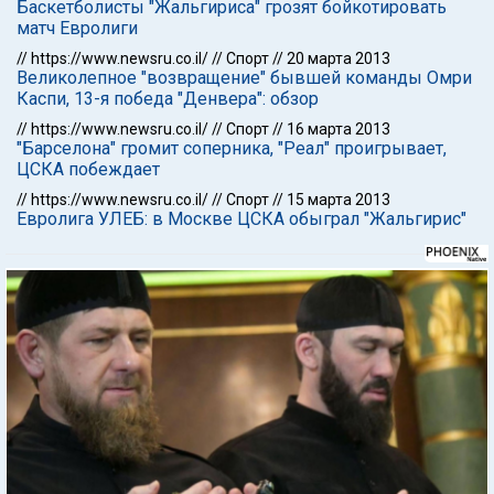
Баскетболисты "Жальгириса" грозят бойкотировать
матч Евролиги
//
https://www.newsru.co.il/
//
Спорт
//
20 марта 2013
Великолепное "возвращение" бывшей команды Омри
Каспи, 13-я победа "Денвера": обзор
//
https://www.newsru.co.il/
//
Спорт
//
16 марта 2013
"Барселона" громит соперника, "Реал" проигрывает,
ЦСКА побеждает
//
https://www.newsru.co.il/
//
Спорт
//
15 марта 2013
Евролига УЛЕБ: в Москве ЦСКА обыграл "Жальгирис"