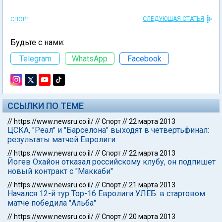
СЛЕДУЮЩАЯ СТАТЬЯ
СПОРТ
Будьте с нами:
Telegram
WhatsApp
Facebook
ССЫЛКИ ПО ТЕМЕ
//
https://www.newsru.co.il/
//
Спорт
//
22 марта 2013
ЦСКА, "Реал" и "Барселона" выходят в четвертьфинал:
результаты матчей Евролиги
//
https://www.newsru.co.il/
//
Спорт
//
22 марта 2013
Йогев Охайон отказал российскому клубу, он подпишет
новый контракт с "Маккаби"
//
https://www.newsru.co.il/
//
Спорт
//
21 марта 2013
Начался 12-й тур Тор-16 Евролиги УЛЕБ: в стартовом
матче победила "Альба"
//
https://www.newsru.co.il/
//
Спорт
//
20 марта 2013