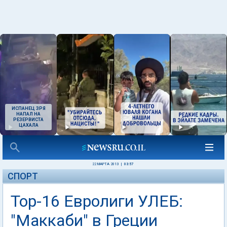
ИСПАНЕЦ ЗРЯ
НАПАЛ НА
РЕЗЕРВИСТА
ЦАХАЛА
22 МАРТА 2013
|
03:57
СПОРТ
Тор-16 Евролиги УЛЕБ:
"Маккаби" в Греции