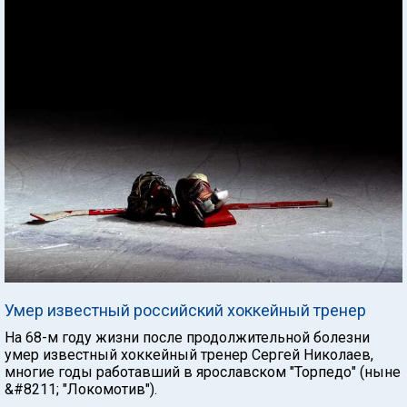
Умер известный российский хоккейный тренер
На 68-м году жизни после продолжительной болезни
умер известный хоккейный тренер Сергей Николаев,
многие годы работавший в ярославском "Торпедо" (ныне
&#8211; "Локомотив").