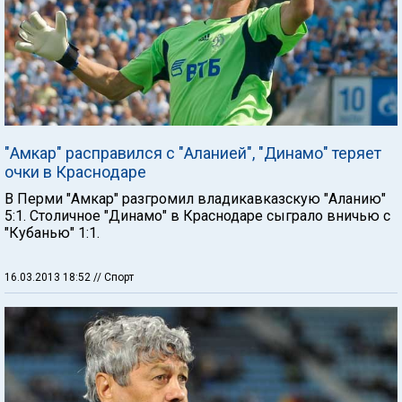
"Амкар" расправился с "Аланией", "Динамо" теряет
очки в Краснодаре
В Перми "Амкар" разгромил владикавказскую "Аланию"
5:1. Столичное "Динамо" в Краснодаре сыграло вничью с
"Кубанью" 1:1.
16.03.2013 18:52
// Спорт