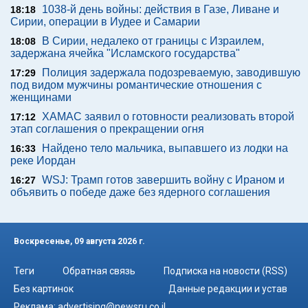
1038-й день войны: действия в Газе, Ливане и
18:18
Сирии, операции в Иудее и Самарии
В Сирии, недалеко от границы с Израилем,
18:08
задержана ячейка "Исламского государства"
Полиция задержала подозреваемую, заводившую
17:29
под видом мужчины романтические отношения с
женщинами
ХАМАС заявил о готовности реализовать второй
17:12
этап соглашения о прекращении огня
Найдено тело мальчика, выпавшего из лодки на
16:33
реке Иордан
WSJ: Трамп готов завершить войну с Ираном и
16:27
объявить о победе даже без ядерного соглашения
Воскресенье, 09 августа 2026 г.
Теги
Обратная связь
Подписка на новости (RSS)
Без картинок
Данные редакции и устав
Реклама:
advertising@newsru.co.il