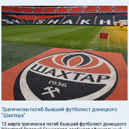
Трагически погиб бывший футболист донецкого
"Шахтера"
13 марта трагически погиб бывший футболист донецкого