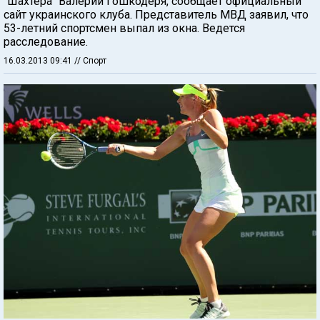
"Шахтера" Валерий Гошкодеря, сообщает официальный
сайт украинского клуба. Представитель МВД заявил, что
53-летний спортсмен выпал из окна. Ведется
расследование.
16.03.2013 09:41
// Спорт