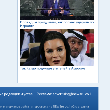
е редакции и устав
Реклама:
advertising@newsru.co.il
и материалов сайта гиперссылка на NEWSru.co.il обязательна.