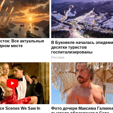
сток: Все актуальные
В Буковеле началась эпидеми
одном месте
десятки туристов
госпитализированы
Реклама
ce Scenes We Saw In
Фото дочери Максима Галкин