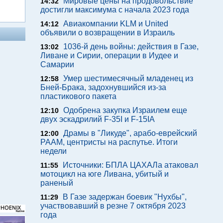
Мировые цены на продовольствие
14:32
достигли максимума с начала 2023 года
Авиакомпании KLM и United
14:12
объявили о возвращении в Израиль
1036-й день войны: действия в Газе,
13:02
Ливане и Сирии, операции в Иудее и
Самарии
Умер шестимесячный младенец из
12:58
Бней-Брака, задохнувшийся из-за
пластикового пакета
Одобрена закупка Израилем еще
12:10
двух эскадрилий F-35I и F-15IA
Драмы в "Ликуде", арабо-еврейский
12:00
РААМ, центристы на распутье. Итоги
недели
Источники: БПЛА ЦАХАЛа атаковал
11:55
мотоцикл на юге Ливана, убитый и
раненый
В Газе задержан боевик "Нухбы",
11:29
участвовавший в резне 7 октября 2023
года