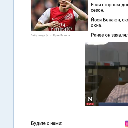
Если стороны дог
сезон.
Йоси Бенаюн, ско
окна.
Ранее он заявлял
Getty Image Фото: Брин Леннон
Будьте с нами: