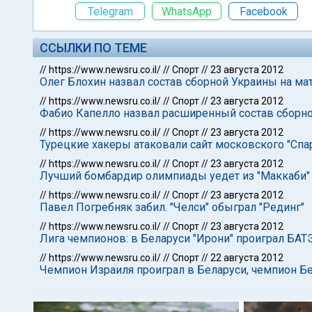
Telegram
WhatsApp
Facebook
ССЫЛКИ ПО ТЕМЕ
//
https://www.newsru.co.il/
//
Спорт
//
23 августа 2012
Олег Блохин назвал состав сборной Украины на мат
//
https://www.newsru.co.il/
//
Спорт
//
23 августа 2012
Фабио Капелло назвал расширенный состав сборно
//
https://www.newsru.co.il/
//
Спорт
//
23 августа 2012
Турецкие хакеры атаковали сайт московского "Спа
//
https://www.newsru.co.il/
//
Спорт
//
23 августа 2012
Лучший бомбардир олимпиады уедет из "Маккаби"
//
https://www.newsru.co.il/
//
Спорт
//
23 августа 2012
Павел Погребняк забил. "Челси" обыграл "Рединг"
//
https://www.newsru.co.il/
//
Спорт
//
23 августа 2012
Лига чемпионов: в Беларуси "Ирони" проиграл БАТ
//
https://www.newsru.co.il/
//
Спорт
//
22 августа 2012
Чемпион Израиля проиграл в Беларуси, чемпион Бе