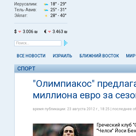
Иерусалим:
18° -
29°
Тель-Авив:
25° -
31°
Эйлат:
28° -
40°
$
3.006 ₪
€
3.463 ₪
ВСЕ НОВОСТИ
ИЗРАИЛЬ
БЛИЖНИЙ ВОСТОК
МИР
СПОРТ
"Олимпиакос" предлаг
миллиона евро за сезо
время публикации: 23 августа 2012 г., 18:25 | последнее об
Греческий клуб 
"Челси" Йоси Бе