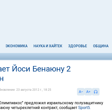
ЭКОНОМИКА
НАУКА И ХАЙТЕК
ЗДОРОВЬЕ
ОБЩИНА
ает Йоси Бенаюну 2
н
новление: 23 августа 2012 г., 18:25
"Олимпиакос" предложил израильскому полузащитнику
наюну четырехлетний контракт, сообщает
Sport5.