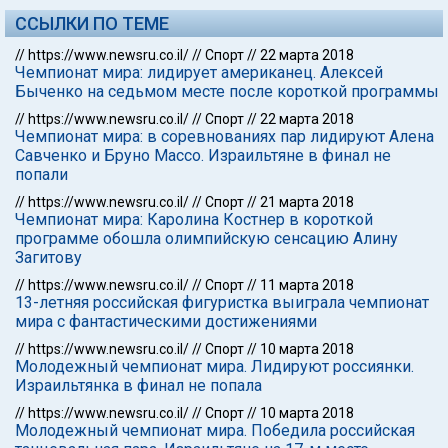
ССЫЛКИ ПО ТЕМЕ
//
https://www.newsru.co.il/
//
Спорт
//
22 марта 2018
Чемпионат мира: лидирует американец. Алексей
Быченко на седьмом месте после короткой программы
//
https://www.newsru.co.il/
//
Спорт
//
22 марта 2018
Чемпионат мира: в соревнованиях пар лидируют Алена
Савченко и Бруно Массо. Израильтяне в финал не
попали
//
https://www.newsru.co.il/
//
Спорт
//
21 марта 2018
Чемпионат мира: Каролина Костнер в короткой
программе обошла олимпийскую сенсацию Алину
Загитову
//
https://www.newsru.co.il/
//
Спорт
//
11 марта 2018
13-летняя российская фигуристка выиграла чемпионат
мира с фантастическими достижениями
//
https://www.newsru.co.il/
//
Спорт
//
10 марта 2018
Молодежный чемпионат мира. Лидируют россиянки.
Израильтянка в финал не попала
//
https://www.newsru.co.il/
//
Спорт
//
10 марта 2018
Молодежный чемпионат мира. Победила российская