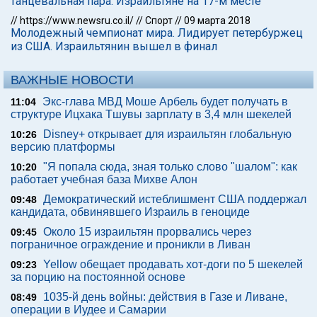
танцевальная пара. Израильтяне на 17-м месте
//
https://www.newsru.co.il/
//
Спорт
//
09 марта 2018
Молодежный чемпионат мира. Лидирует петербуржец
из США. Израильтянин вышел в финал
ВАЖНЫЕ НОВОСТИ
Экс-глава МВД Моше Арбель будет получать в
11:04
структуре Ицхака Тшувы зарплату в 3,4 млн шекелей
Disney+ открывает для израильтян глобальную
10:26
версию платформы
"Я попала сюда, зная только слово "шалом": как
10:20
работает учебная база Михве Алон
Демократический истеблишмент США поддержал
09:48
кандидата, обвинявшего Израиль в геноциде
Около 15 израильтян прорвались через
09:45
пограничное ограждение и проникли в Ливан
Yellow обещает продавать хот-доги по 5 шекелей
09:23
за порцию на постоянной основе
1035-й день войны: действия в Газе и Ливане,
08:49
операции в Иудее и Самарии