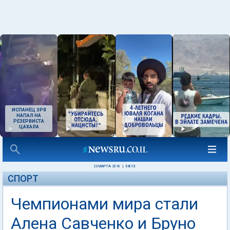
ИСПАНЕЦ ЗРЯ
НАПАЛ НА
РЕЗЕРВИСТА
ЦАХАЛА
23 МАРТА 2018
|
08:13
СПОРТ
Чемпионами мира стали
Алена Савченко и Бруно