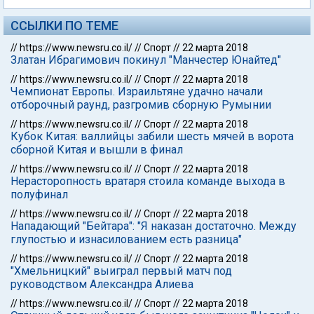
ССЫЛКИ ПО ТЕМЕ
//
https://www.newsru.co.il/
//
Спорт
//
22 марта 2018
Златан Ибрагимович покинул "Манчестер Юнайтед"
//
https://www.newsru.co.il/
//
Спорт
//
22 марта 2018
Чемпионат Европы. Израильтяне удачно начали
отборочный раунд, разгромив сборную Румынии
//
https://www.newsru.co.il/
//
Спорт
//
22 марта 2018
Кубок Китая: валлийцы забили шесть мячей в ворота
сборной Китая и вышли в финал
//
https://www.newsru.co.il/
//
Спорт
//
22 марта 2018
Нерасторопность вратаря стоила команде выхода в
полуфинал
//
https://www.newsru.co.il/
//
Спорт
//
22 марта 2018
Нападающий "Бейтара": "Я наказан достаточно. Между
глупостью и изнасилованием есть разница"
//
https://www.newsru.co.il/
//
Спорт
//
22 марта 2018
"Хмельницкий" выиграл первый матч под
руководством Александра Алиева
//
https://www.newsru.co.il/
//
Спорт
//
22 марта 2018