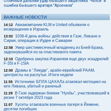
Отличный дальний удар бывшего защитника "Челси" и
ошибка бывшего вратаря "Арсенала"
ВАЖНЫЕ НОВОСТИ
Авиакомпании KLM и United объявили о
14:12
возвращении в Израиль
1036-й день войны: действия в Газе, Ливане и
13:02
Сирии, операции в Иудее и Самарии
Умер шестимесячный младенец из Бней-Брака,
12:58
задохнувшийся из-за пластикового пакета
Одобрена закупка Израилем еще двух эскадрилий
12:10
F-35I и F-15IA
Драмы в "Ликуде", арабо-еврейский РААМ,
12:00
центристы на распутье. Итоги недели
Источники: БПЛА ЦАХАЛа атаковал мотоцикл на
11:55
юге Ливана, убитый и раненый
В Газе задержан боевик "Нухбы", участвовавший в
11:29
резне 7 октября 2023 года
Хуситы атаковали военные лагеря в Йемене,
11:07
десятки погибших