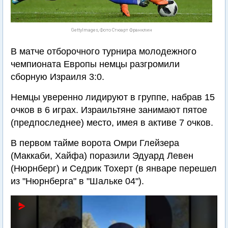
GettyImages, Фото Стюарт Франклин
В матче отборочного турнира молодежного
чемпионата Европы немцы разгромили
сборную Израиля 3:0.
Немцы уверенно лидируют в группе, набрав 15
очков в 6 играх. Израильтяне занимают пятое
(предпоследнее) место, имея в активе 7 очков.
В первом тайме ворота Омри Глейзера
(Маккаби, Хайфа) поразили Эдуард Левен
(Нюрнберг) и Седрик Тохерт (в январе перешел
из "Нюрнберга" в "Шальке 04").