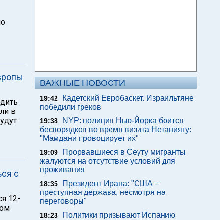
по
Европы
ВАЖНЫЕ НОВОСТИ
Кадетский Евробаскет. Израильтяне
19:42
одить
победили греков
ли в
будут
NYP: полиция Нью-Йорка боится
19:38
беспорядков во время визита Нетаниягу:
"Мамдани провоцирует их"
Прорвавшиеся в Сеуту мигранты
19:09
жалуются на отсутствие условий для
проживания
ься с
Президент Ирана: "США –
18:35
преступная держава, несмотря на
ся 12-
переговоры"
ном
Политики призывают Испанию
18:23