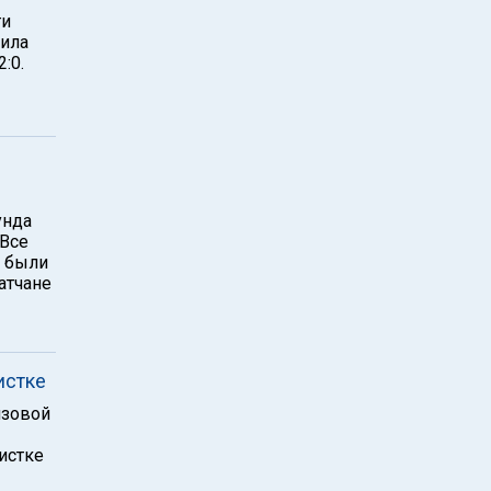
ги
дила
:0.
унда
 Все
а были
атчане
истке
изовой
истке