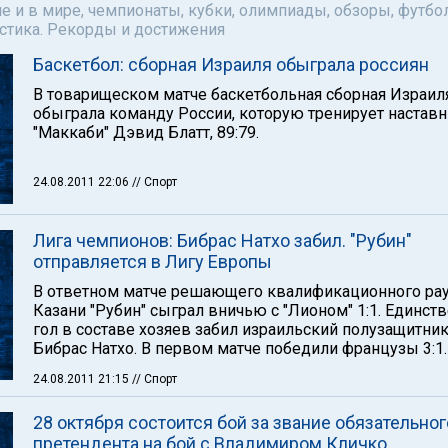
е и в мире, чемпионаты, кубки, олимпиады, обзоры, футбол
астика. Рекорды и достижения
Баскетбол: сборная Израиля обыграла россиян
В товарищеском матче баскетбольная сборная Израил
обыграла команду России, которую тренирует настав
"Маккаби" Дэвид Блатт, 89:79.
24.08.2011 22:06
// Спорт
Лига чемпионов: Бибрас Натхо забил. "Рубин"
отправляется в Лигу Европы
В ответном матче решающего квалификационного рау
Казани "Рубин" сыграл вничью с "Лионом" 1:1. Единст
гол в составе хозяев забил израильский полузащитни
Бибрас Натхо. В первом матче победили французы 3:1.
24.08.2011 21:15
// Спорт
28 октября состоится бой за звание обязательног
претендента на бой с Владимиром Кличко