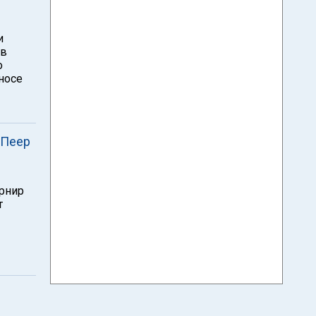
и
 в
о
носе
 Пеер
урнир
т