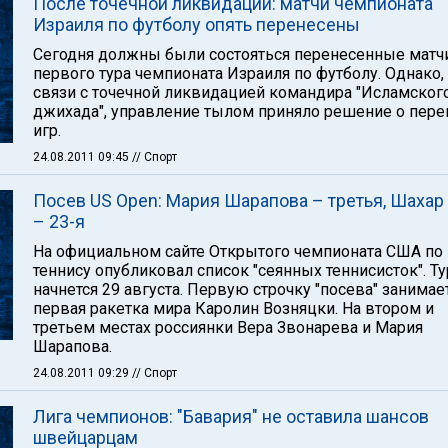
После точечной ликвидации: матчи чемпионата
Израиля по футболу опять перенесены
Сегодня должны были состояться перенесенные матч
первого тура чемпионата Израиля по футболу. Однако,
связи с точечной ликвидацией командира "Исламског
джихада", управление тылом приняло решение о пере
игр.
24.08.2011 09:45
// Спорт
Посев US Open: Мария Шарапова – третья, Шахар
– 23-я
На официальном сайте Открытого чемпионата США по
теннису опубликовал список "сеянных теннисисток". Т
начнется 29 августа. Первую строчку "посева" занимае
первая ракетка мира Каролин Возняцки. На втором и
третьем местах россиянки Вера Звонарева и Мария
Шарапова.
24.08.2011 09:29
// Спорт
Лига чемпионов: "Бавария" не оставила шансов
швейцарцам