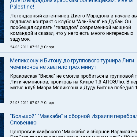
Диего Марадона арабским болельщикам: Vive la
Palestine!
Легендарный аргентинец Диего Марадона в начале ав
подписал контракт с клубом "Аль-Васл" из Дубаи. Он
пообещал сделать "гепардов" современной мощной
командой и сказал, что у него есть много интересных
задумок.
24.08.2011 07:23
// Спорт
Меликсону и Битону до группового турнира Лиги
чемпионов не хватило трех минут
Краковская "Висла" не смогла пробиться в групповой 
Лиги чемпионов, проиграв на Кипре 1:3 АПОЭЛю. В п
матче клуб Маора Меликсона и Дуду Битона победил 1
24.08.2011 07:02
// Спорт
"Большой" "Маккаби" и сборной Израиля перебра
Словению
Центровой хайфского "Маккаби" и сборной Израиля Б