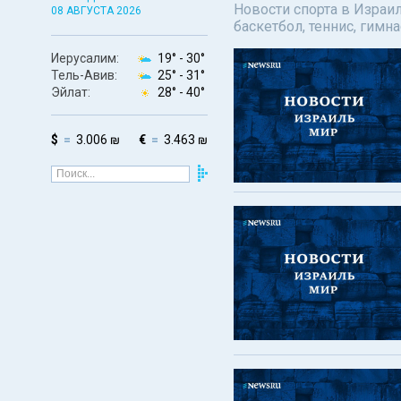
Новости спорта в Израил
08 АВГУСТА 2026
баскетбол, теннис, гимн
Иерусалим:
19° -
30°
Тель-Авив:
25° -
31°
Эйлат:
28° -
40°
$
3.006 ₪
€
3.463 ₪