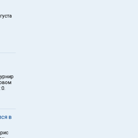
густа
турнир
ервом
:0.
лся в
орис