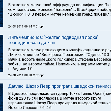
В ответном матче плэй-офф раунда квалификации Ли
чемпионов мюнхенская "Бавария" в Швейцарии побе
"Цюрих" 1:0. В первом матче немецкий гранд победил 2
24.08.2011 09:14
// Спорт
Лига чемпионов: "желтая подводная лодка"
торпедировала датчан
В ответном матче решающего квалификационного ра
Лиги чемпионов "Вильярреал" разгромил "Оденсе" 3:0.
мячи в ворота немецкого голкипера Стефана Весселс
забиты во втором тайме. Напомним, в первом матче д
победили 1:0.
24.08.2011 08:38
// Спорт
Даллас: Шахар Пеер проиграла шведской теннис
В Далласе продолжается турнир Texas Tennis Open (пр
фонд 220 тысяч долларов). В матче второго круга
израильтянка Шахар Пеер проиграла шведской теннис
Йохане Ларссон 2:6, 4:6.