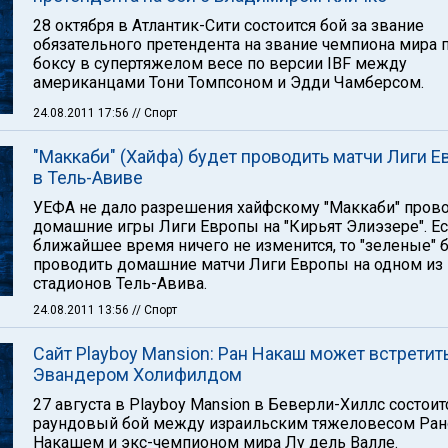
28 октября в Атлантик-Сити состоится бой за звание
обязательного претендента на звание чемпиона мира 
боксу в супертяжелом весе по версии IBF между
американцами Тони Томпсоном и Эдди Чамберсом.
24.08.2011 17:56
// Спорт
"Маккаби" (Хайфа) будет проводить матчи Лиги 
в Тель-Авиве
УЕФА не дало разрешения хайфскому "Маккаби" пров
домашние игры Лиги Европы на "Кирьят Элиэзере". Ес
ближайшее время ничего не изменится, то "зеленые" 
проводить домашние матчи Лиги Европы на одном из
стадионов Тель-Авива.
24.08.2011 13:56
// Спорт
Сайт Playboy Mansion: Ран Накаш может встретит
Эвандером Холифилдом
27 августа в Playboy Mansion в Беверли-Хиллс состоит
раундовый бой между израильским тяжеловесом Ра
Накашем и экс-чемпионом мира Лу дель Валле.